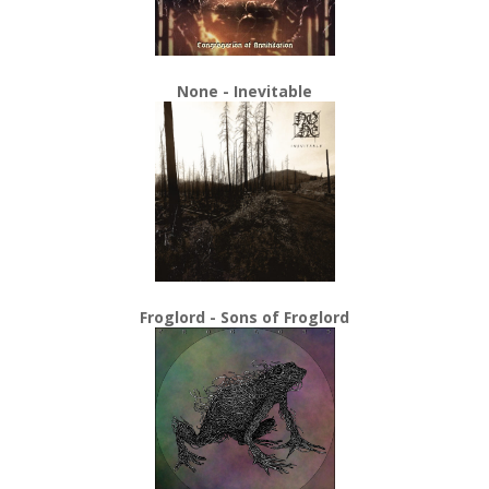
None - Inevitable
Froglord - Sons of Froglord