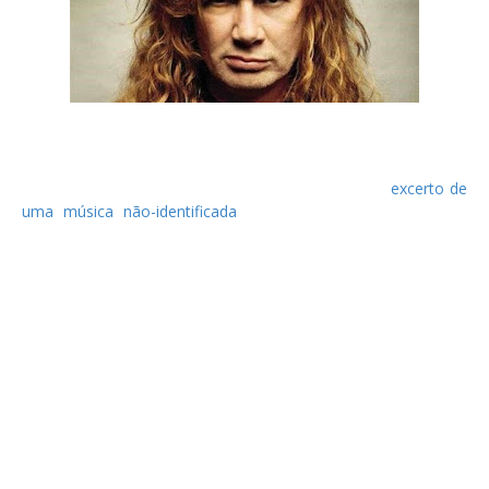
Os Megadeth atualizaram o seu site oficial com um relógio,
registando o tempo em falta até às 19:00h (hora portuguesa)
de dia 2 de Outubro. Pode também ser ouvido um
excerto de
uma música não-identificada
daquele que será o seu 15º
álbum de estúdio.
Produzido por Dave Mustaine e Toby Wright (Alice In Chains,
Korn), o novo trabalho da banda tem lançamento previsto
para o início de 2016. Já no próximo dia 16 de Outubro será
lançado o primeiro single "Fatal Illusion", através da Universal
Japan.
Muito embora ainda não seja conhecido o título deste álbum,
no passado mês de Julho Dave Mustaine revelou o seu
alinhamento, que será: