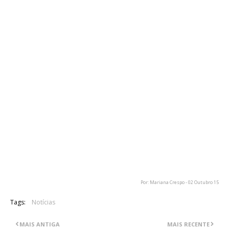
01. Death From Within
02. Fatal Illusion
03. ... Or Die!
04. Lying In State
05. Me Hate You
06. The Emperor's New Clothes
07. Dystopia
08. Bullet To The Brain
09. Last Dying Wish
10. Post American World
11. Look Who's Talking
12. The Threat Is Real
13. Poisonous Shadows
14. Melt The Ice Away” (cover de Budgie)
15. Foreign Policy” (cover de Fear)
Por: Mariana Crespo - 02 Outubro 15
Tags:
Notícias
MAIS ANTIGA
MAIS RECENTE