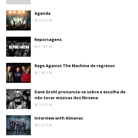
Agenda
7:26 P.m.
Reportagens
9:14 P.m.
Rage Against The Machine de regresso
7:40 P.m.
Dave Grohl pronuncia-se sobre a escolha de
não tocar músicas dos Nirvana
7:22 P.m.
Interview with Almanac
2:22 P.m.