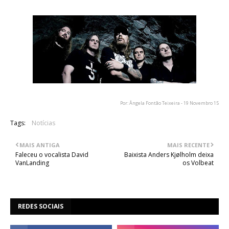
Por: Ângela Fontão Teixeira - 19 Novembro 15
Tags:
Notícias
MAIS ANTIGA
MAIS RECENTE
Faleceu o vocalista David
Baixista Anders Kjølholm deixa
VanLanding
os Volbeat
REDES SOCIAIS