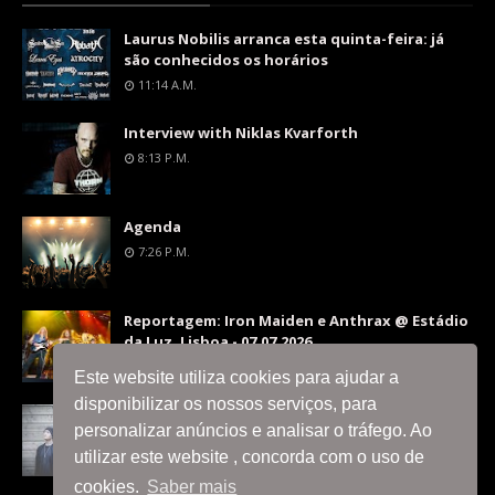
Laurus Nobilis arranca esta quinta-feira: já
são conhecidos os horários
11:14 A.m.
Interview with Niklas Kvarforth
8:13 P.m.
Agenda
7:26 P.m.
Reportagem: Iron Maiden e Anthrax @ Estádio
da Luz, Lisboa - 07.07.2026
9:36 P.m.
Este website utiliza cookies para ajudar a
disponibilizar os nossos serviços, para
Interview with Silent Skies
personalizar anúncios e analisar o tráfego. Ao
8:06 P.m.
utilizar este website , concorda com o uso de
cookies.
Saber mais