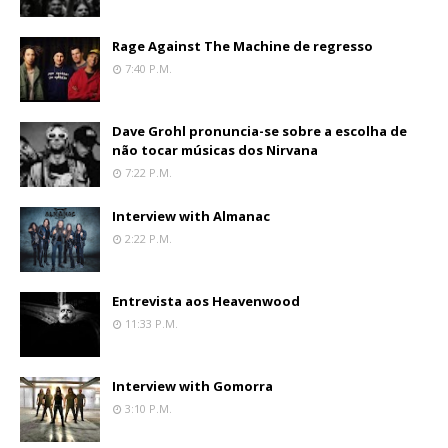
Rage Against The Machine de regresso
7:40 P.m.
Dave Grohl pronuncia-se sobre a escolha de
não tocar músicas dos Nirvana
7:22 P.m.
Interview with Almanac
2:22 P.m.
Entrevista aos Heavenwood
11:33 P.m.
Interview with Gomorra
3:10 P.m.