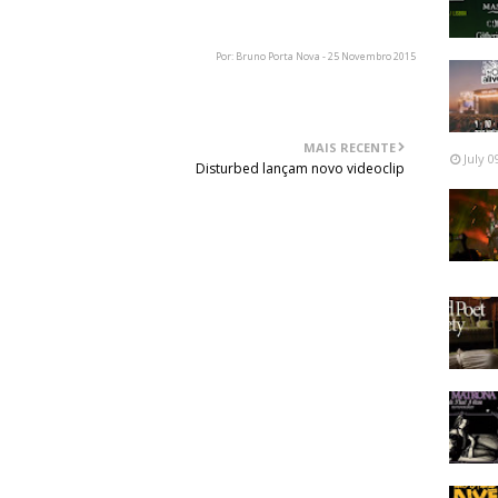
 Namaste! Só a morte é real!"
Por: Bruno Porta Nova - 25 Novembro 2015
MAIS RECENTE
July 0
Disturbed lançam novo videoclip