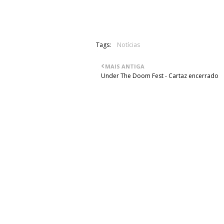
apreciá-lo e aos nossos outros discos.
Tags:
Notícias
MAIS ANTIGA
Under The Doom Fest - Cartaz encerrado