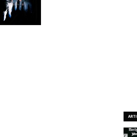
s Indesinence dão agora como terminado o projecto,
o certamente para a história do death/doom metal. Segue
da:
a, mas também de resolução que anunciamos que 2015
omo uma banda activa, com o "III" como o nosso último
razões são muitas e nenhuma em particular - todas as
ssa hora de seguir em frente.
o lançámos a nossa demo caseira "Ecstatic Lethargy" no
am e ouviram os nossos álbuns, ajudaram-nos a realizar
r, entraram em contacto para ajudar a espalhar a música
osco: muitíssimo obrigado. O vosso apoio significou tudo
ART
egião, mas éramos o grupo certo.
reira em alta com "III", e esperamos que continuem a