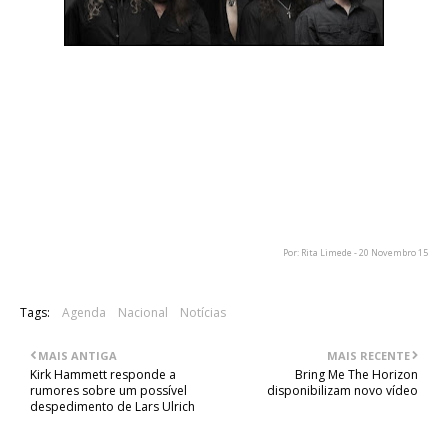
A primeira parte do concerto dos Symphony X no nosso país
vai estar a cargo dos tunisinos Myrath e dos franceses Melted
Space. Recordamos que o espectáculo vai ter lugar no dia 28
de Fevereiro, no Paradise Garage em Lisboa. A abertura de
portas será às 20h e os concertos terão início pelas 20h30. Os
ingressos têm o valor de 22 euros e podem ser adquiridos nos
locais habituais.
Por: Rita Limede - 20 Novembro 15
Tags:
Agenda
Nacional
Notícias
MAIS ANTIGA
MAIS RECENTE
Kirk Hammett responde a
Bring Me The Horizon
rumores sobre um possível
disponibilizam novo vídeo
despedimento de Lars Ulrich