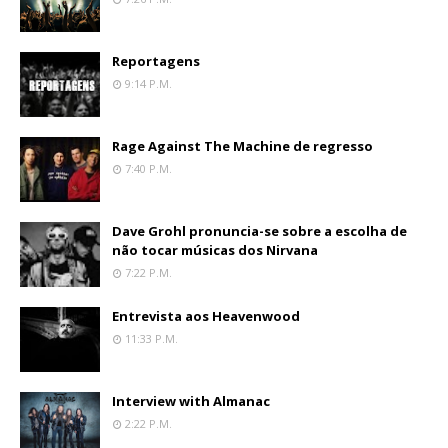
Reportagens
9:14 P.m.
Rage Against The Machine de regresso
7:40 P.m.
Dave Grohl pronuncia-se sobre a escolha de
não tocar músicas dos Nirvana
7:22 P.m.
Entrevista aos Heavenwood
11:33 P.m.
Interview with Almanac
2:22 P.m.