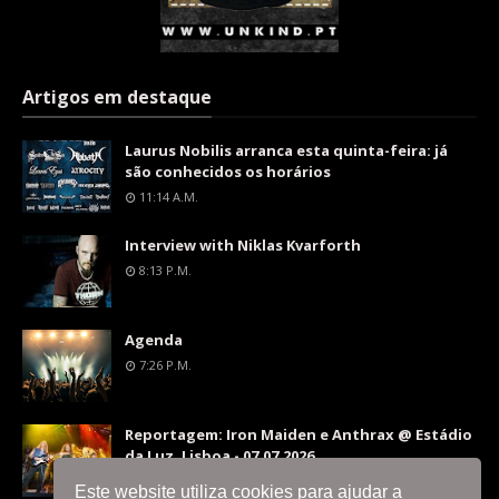
Artigos em destaque
Laurus Nobilis arranca esta quinta-feira: já
são conhecidos os horários
11:14 A.m.
Interview with Niklas Kvarforth
8:13 P.m.
Agenda
7:26 P.m.
Reportagem: Iron Maiden e Anthrax @ Estádio
da Luz, Lisboa - 07.07.2026
9:36 P.m.
Este website utiliza cookies para ajudar a