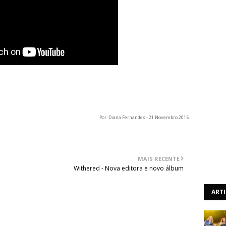
os Secrets Of The Moon. "Hole" é extraído de "Sun", o
ia a 4 de Dezembro pela Prophecy Productions.
Por: Diana Fernandes - 21 Novembro 2015
MAIS RECENTE
Withered - Nova editora e novo álbum
ART