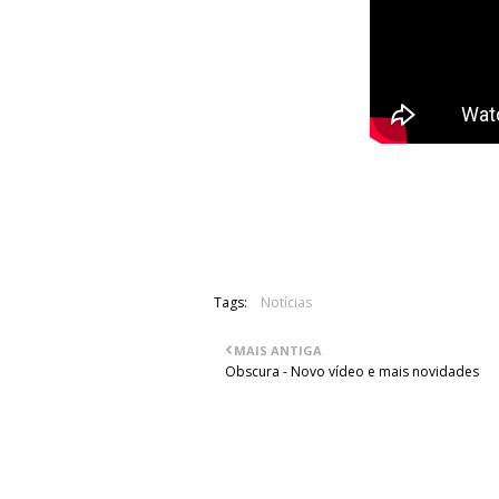
Acima poderá ser ouvido o novo tema d
novo álbum do grupo, a ver a luz do d
Tags:
Notícias
MAIS ANTIGA
Obscura - Novo vídeo e mais novidades