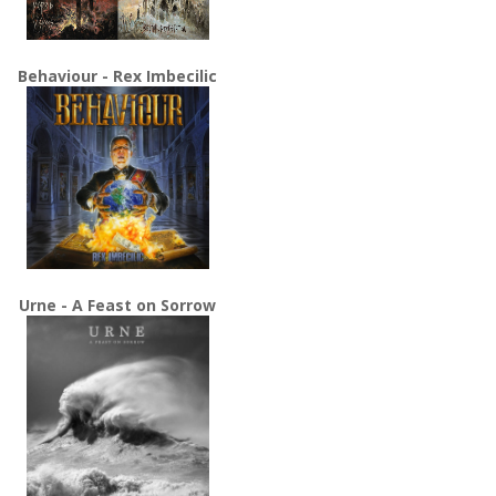
Behaviour - Rex Imbecilic
Urne - A Feast on Sorrow