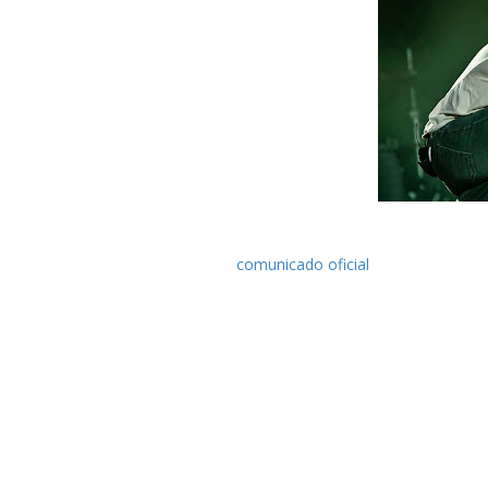
O vocalista Chester Bennington anunc
Em
comunicado oficial
, na página da ba
"Estes últimos anos têm sido uma exp
maiores bandas de rock da nossa g
Atendendo ao tempo que os Stone Te
nos Linkin Park, e com as necessidades
A banda mostra-se compreensiva e ad
dos Stone Temple Pilots, que têm até 
de um novo vocalista.