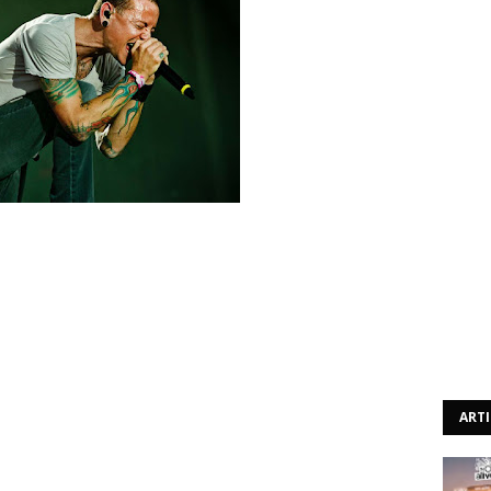
iou, publicamente, a sua saída dos Stone Temple Pilots.
nda, Chester justifica-se:
eriência fantástica. Eu pude criar e atuar com uma das
eração, isso influenciou imenso o meu crescimento.
mple Pilots merecem, a que acresce a minha presença
 da minha família, um deles parece ficar sempre aquém."
ART
ianta que a saída de Chester não compromete o futuro
novo material já gravado, e que estão, agora, no encalço