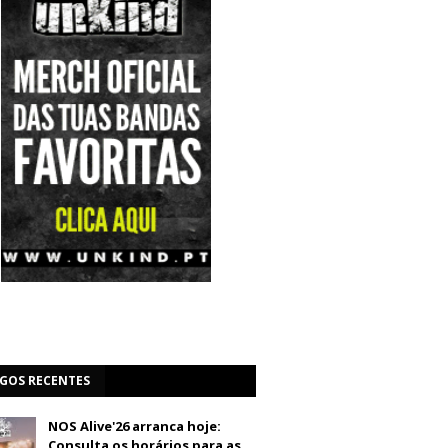
IGOS RECENTES
NOS Alive'26 arranca hoje:
Consulta os horários para as