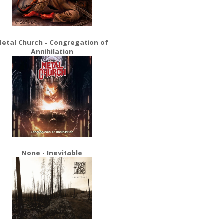
etal Church - Congregation of
Annihilation
None - Inevitable