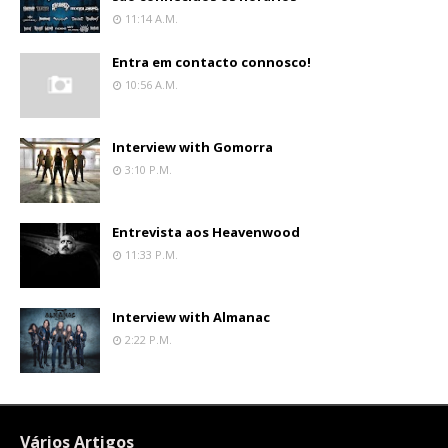
11:14 A.m.
Entra em contacto connosco!
10:56 A.m.
Interview with Gomorra
3:10 P.m.
Entrevista aos Heavenwood
11:33 P.m.
Interview with Almanac
2:22 P.m.
Vários Artigos