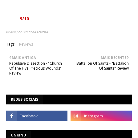
forma intensa.
Nota:
9/10
Review por Fernando Ferreira
Tags:
Reviews
MAIS ANTIGA
MAIS RECENTE
Repulsive Dissection - "Church
Battalion Of Saints - "Battalion
Of The Five Precious Wounds"
Of Saints" Review
Review
REDES SOCIAIS
UNKIND