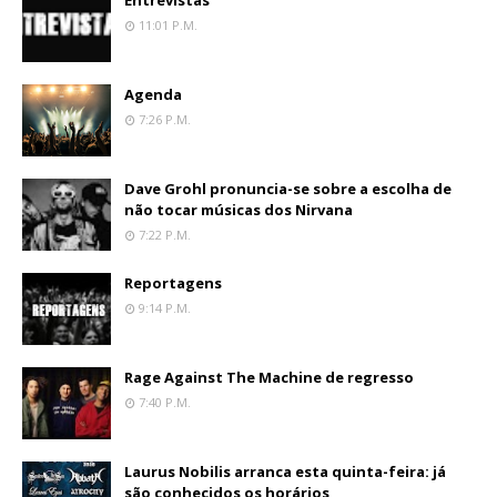
Entrevistas
11:01 P.m.
Agenda
7:26 P.m.
Dave Grohl pronuncia-se sobre a escolha de
não tocar músicas dos Nirvana
7:22 P.m.
Reportagens
9:14 P.m.
Rage Against The Machine de regresso
7:40 P.m.
Laurus Nobilis arranca esta quinta-feira: já
são conhecidos os horários