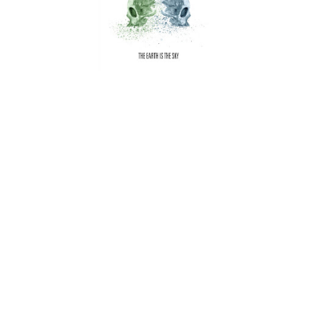
Parece ser um lugar comum começar uma crítica com este
tipo de afirmação, mas aqui não se consegue mesmo evitar:
Os The Moth Gatherer são um bicho difícil de classificar. Para
já o nome. O Congregador de Traças. É por estas e por outras
que a linguagem universal do metal é o inglês e não o
português. Não seria MESMO a mesma coisa. Pormenores
aparte, e voltando ao início, é difícil classificar esta banda. É
tão difícil fazê-lo como é certinho que ao se apreciar este
álbum se experiencie diversos estados de espírito.
Se “Pale Explosions” e “Attacus Atlas” são dignos dos
melhores momentos post-metal de bandas como Cult Of
Luna e The Ocean apenas para citar dois pesos pesados da
coisa. Com um crescendo de poder aliados a uma
sensibilidade melódica e épica, são autênticas obras de arte