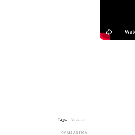
As lendas do rock inglês Whitesnake t
já se encontra disponível e pode ser vi
Após o lançamento do álbum “The Pur
de David Coverdale como vocalista d
durante a tour do novo trabalho.
Tags:
Notícias
MAIS ANTIGA