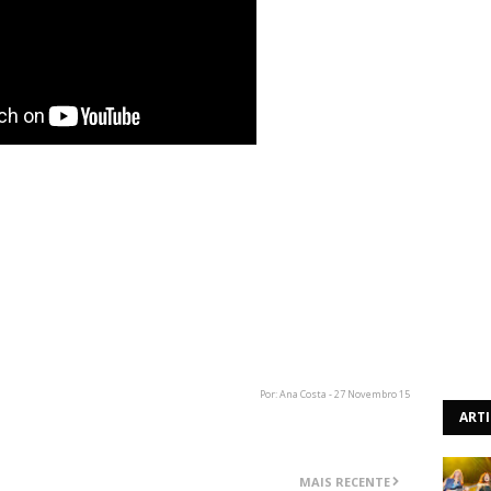
razem novidades.
“The Gypsy”, o novo videoclip da banda,
sto acima.
ple Album”, uma nova roupagem dos clássicos da época
e Deep Purple, Whitsnake lançam um novo vídeo gravado
Por: Ana Costa - 27 Novembro 15
ART
MAIS RECENTE