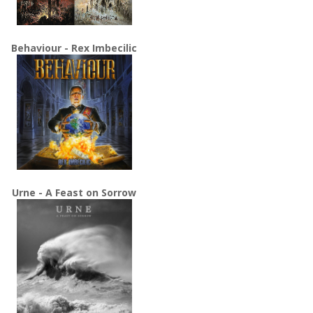
Behaviour - Rex Imbecilic
Urne - A Feast on Sorrow