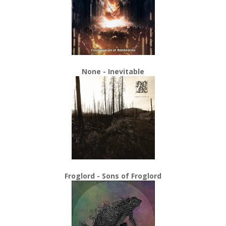
None - Inevitable
Froglord - Sons of Froglord