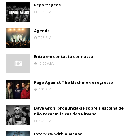
Reportagens
9:14 P.m.
Agenda
7:26 P.m.
Entra em contacto connosco!
10:56 A.m.
Rage Against The Machine de regresso
7:40 P.m.
Dave Grohl pronuncia-se sobre a escolha de
não tocar músicas dos Nirvana
7:22 P.m.
Interview with Almanac