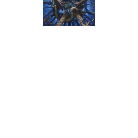
Mas que grande som podemos ouvir neste “Rise Above The
Meadow”. “A Million Fireflies” é a introdução ideal para o
mundo dos Greenleaf, caso exista por aí algum infiel que não
conheça o seu trabalho. A banda sueca estreia-se pela
Napalm Records com aquele que é já o seu sexto álbum e por
mais álbuns que lancem, o foco está sempre na década de
setenta, o que significa que todos aqueles que consideram
que nasceram demasiado tarde, têm aqui a prova em como
estão completamente errados.
Dizer que este trabalho é stoner ou retro é redutor. É rock, é
hard rock, é vivo, visceral, cheio de feeling e emoção boogie
no que à tradição do rock clássico diz respeito e, mais que
uma sensação, esta é uma certeza conforme a primeira
audição se vai desenrolando. Esqueçam os truques, os
botãozinhos que estão à espera de ser carregados para que