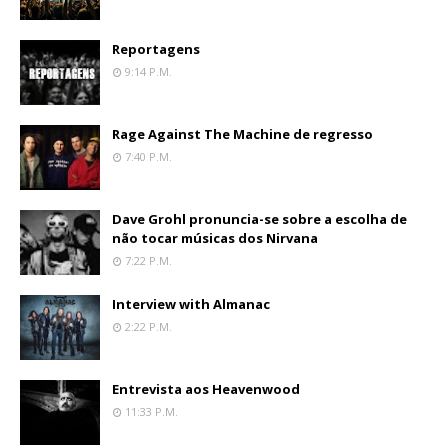
Reportagens
9:14 P.m.
Rage Against The Machine de regresso
7:40 P.m.
Dave Grohl pronuncia-se sobre a escolha de
não tocar músicas dos Nirvana
7:22 P.m.
Interview with Almanac
2:22 P.m.
Entrevista aos Heavenwood
11:33 P.m.