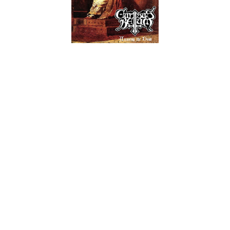
EP de estreia do duo sueco "Cursus Bellum" que nem parece
ser sueco pelo seu tipo de death metal que apresentam: feio,
porco e mau (não tanto no bom sentido). Composto por
quatro músicas, este EP não é um começo de carreira muito
entusiasmante. "Engineering Tha Apocalypse" surge de forma
algo banal sem apresentar argumentos muito fortes para se
colocar à frente de toda a concorrência - para se ser sincero,
os seus argumentos mais fortes surgem mais ou menos a
meio do tema, quando surge o solo de guitarra, de extremo
bom gosto.
É de apreciar a brutalidade da banda e a sua capacidade
técnica, mas o problema acaba por ser aquele que é mais
comum - não existe uma razão forte para que se ouça isto
mais do que duas vezes. Temos riffs que até têm potencial,
temos solos, como já foi dito em relação à primeira música,