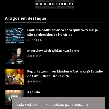
Artigos em destaque
Laurus Nobilis arranca esta quinta-feira: já
são conhecidos os horários
11:14 A.m.
Interview with Niklas Kvarforth
8:13 P.m.
Reportagem: Iron Maiden e Anthrax @ Estádio
da Luz, Lisboa - 07.07.2026
9:36 P.m.
Agenda
7:26 P.m.
Este website utiliza cookies para ajudar a