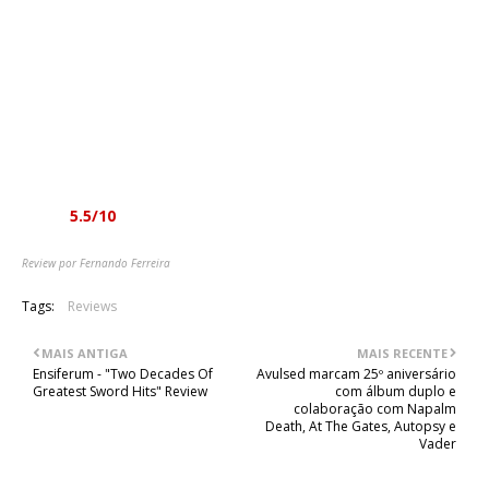
de qualidade excepcional, só que tudo junto soa... banal,
corriqueiro, o que até acaba por ser uma experiência
frustrante para o ouvinte, porque fica-se à espera que o click
seja feito, mas o desgraçado acaba por nunca aparecer. É
necessário soltar as rédeas das limitações em que os "Cursus
Bellum" se colocaram e apostar em algo mais efectivo - como
o tema título que é o único que consegue cativar do início ao
fim.
Nota:
5.5/10
Review por Fernando Ferreira
Tags:
Reviews
MAIS ANTIGA
MAIS RECENTE
Ensiferum - "Two Decades Of
Avulsed marcam 25º aniversário
Greatest Sword Hits" Review
com álbum duplo e
colaboração com Napalm
Death, At The Gates, Autopsy e
Vader