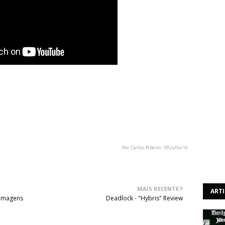
vulgar novos vídeos para músicas do seu mais recente
foi para a música "Low Lands", que pode ser visto acima.
nceses, foi lançado no dia 17 de Junho.
Por: Carlos Ribeiro - 08 Julho 16
MAIS RECENTE
ART
 imagens
Deadlock - "Hybris" Review