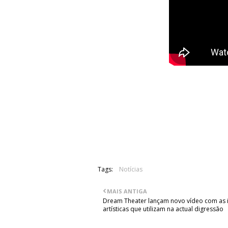
Os franceses Gojira continuam a di
álbum, "Magma" e o último escolhido, 
"Magma", o mais recente álbum dos fra
Tags:
Notícias
MAIS ANTIGA
Dream Theater lançam novo vídeo com as
artísticas que utilizam na actual digressão