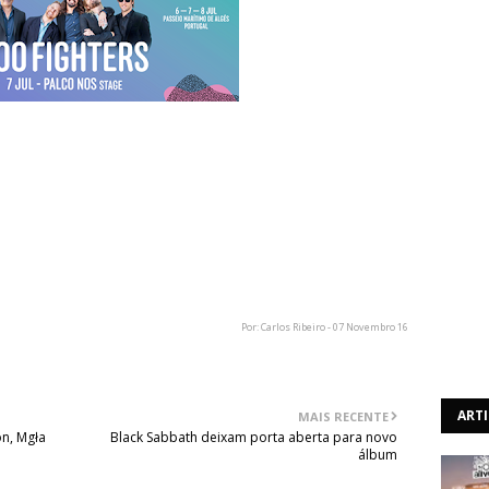
nunciaram no domingo, com confirmação oficial esta
Portugal no próximo ano, mais concretamente no dia 7 de
S, no festival NOS Alive, que irá decorrer no Passeio
 desse mesmo mês.
não actuava em solo nacional desde 2011, onde actuou
Por: Carlos Ribeiro - 07 Novembro 16
ART
MAIS RECENTE
n, Mgła
Black Sabbath deixam porta aberta para novo
álbum