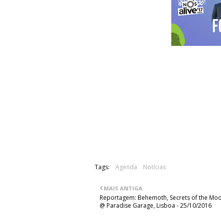
Os norte-americanos Foo Fighters a
segunda-feira, que irão regressar a 
Julho, onde irão actuar no Palco NO
Marítimo de Algés entre os dias 6 e 8
A banda liderada por Dave Grohl já 
neste mesmo festival.
Tags:
Agenda
Notícias
MAIS ANTIGA
Reportagem: Behemoth, Secrets of the Moo
@ Paradise Garage, Lisboa - 25/10/2016