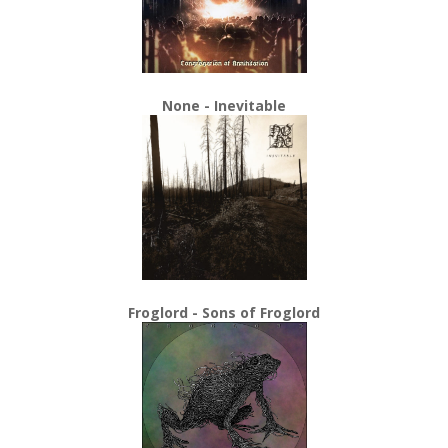
None - Inevitable
Froglord - Sons of Froglord