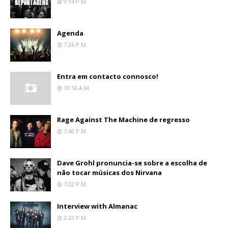
9:14 P.m.
Agenda
7:26 P.m.
Entra em contacto connosco!
10:56 A.m.
Rage Against The Machine de regresso
7:40 P.m.
Dave Grohl pronuncia-se sobre a escolha de
não tocar músicas dos Nirvana
7:22 P.m.
Interview with Almanac
2:22 P.m.