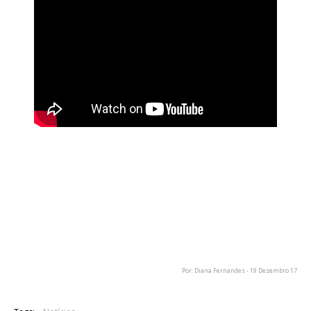
Os Voodoo Circle, banda que conta com os músicos Alex
Beyrodt, Mat Sinner e Francesco Jovino, todos eles membros
dos Primal Fear, disponibilizaram um novo tema para audição.
A música "Running Away From Love" (disponível em cima)
pertence ao novo álbum dos Voodoo Circle, que tem data de
lançamento marcada para 9 de fevereiro pela AFM Records.
Por: Diana Fernandes - 19 Dezembro 17