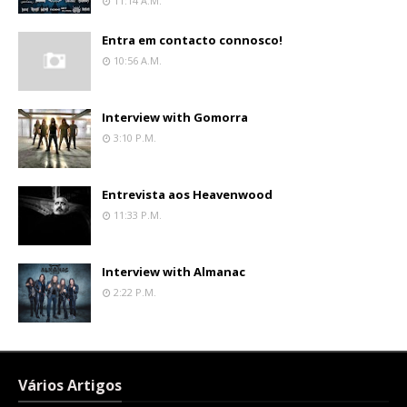
11:14 A.m.
Entra em contacto connosco!
10:56 A.m.
Interview with Gomorra
3:10 P.m.
Entrevista aos Heavenwood
11:33 P.m.
Interview with Almanac
2:22 P.m.
Vários Artigos