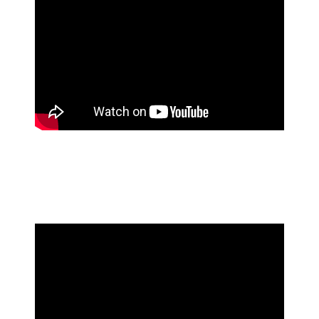
A banda húngara Ektomorf lançou ontem, dia 24 de outubro,
o seu novo single de duas músicas, através da AFM Records.
Este é denominado "Eternal Mayhem" e inclui uma cover da
faixa "Hardwired" de Metallica, que pode ser ouvida abaixo.