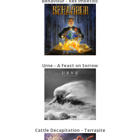
Behaviour - Rex Imbecilic
Urne - A Feast on Sorrow
Cattle Decapitation - Terrasite