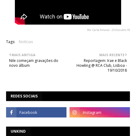
Por: Carla Amaral - 25 Outubro 18
Tags:
Notícias
MAIS ANTIGA
MAIS RECENTE
Nile começam gravações do
Reportagem: Irae e Black
novo álbum
Howling @ RCA Club, Lisboa -
19/10/2018
REDES SOCIAIS
UNKIND