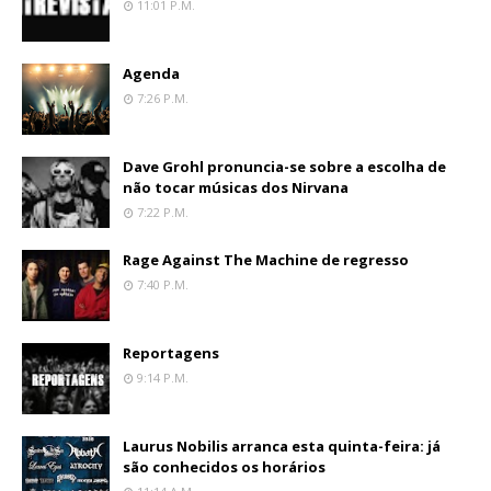
11:01 P.m.
Agenda
7:26 P.m.
Dave Grohl pronuncia-se sobre a escolha de
não tocar músicas dos Nirvana
7:22 P.m.
Rage Against The Machine de regresso
7:40 P.m.
Reportagens
9:14 P.m.
Laurus Nobilis arranca esta quinta-feira: já
são conhecidos os horários