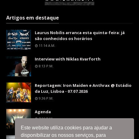
Artigos em destaque
Laurus Nobilis arranca esta quinta-feira: já
são conhecidos os horários
11:14 A.m.
Interview with Niklas Kvarforth
8:13 P.m.
Reportagem: Iron Maiden e Anthrax @ Estádio
da Luz, Lisboa - 07.07.2026
9:36 P.m.
Agenda
7:26 P.m.
Este website utiliza cookies para ajudar a
disponibilizar os nossos serviços, para
Interview with Silent Skies