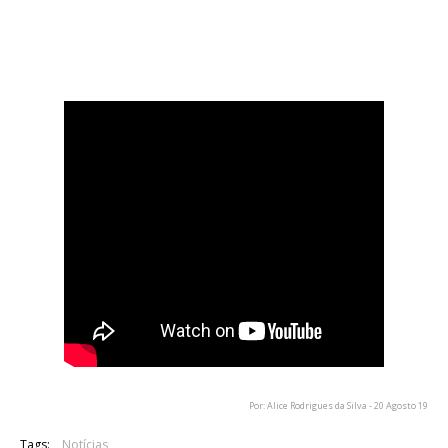
EP.
Fica abaixo a pequena entrevista de Hawkins à revista
britânica Rock Sound.
Por: Alice Rodrigues da Silva - 20 Agosto 19
Tags:
Notícias