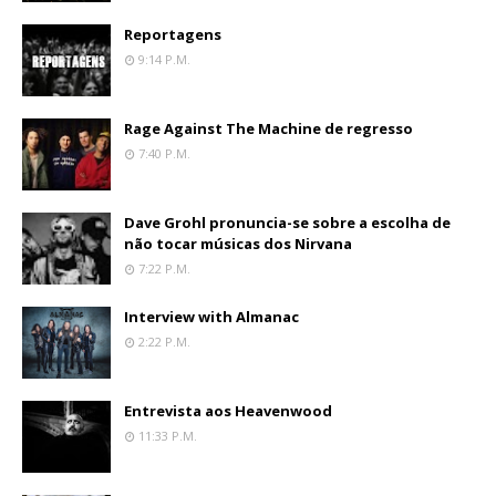
Reportagens
9:14 P.m.
Rage Against The Machine de regresso
7:40 P.m.
Dave Grohl pronuncia-se sobre a escolha de
não tocar músicas dos Nirvana
7:22 P.m.
Interview with Almanac
2:22 P.m.
Entrevista aos Heavenwood
11:33 P.m.