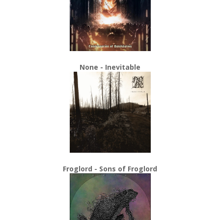
None - Inevitable
Froglord - Sons of Froglord