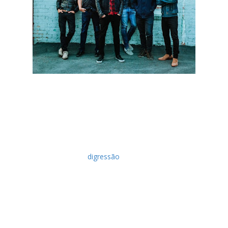
Taylor Hawkins, baterista dos Foo Fighters, revelou que a
banda deverá começar a trabalhar no seu novo álbum no final
deste ano, sendo previsto que seja lançado em 2020. O
baterista da banda de rock americana afirmou ainda que já se
anda a compor algum material que poderá fazer parte do
mesmo, mas que só irão avançar com mais trabalho de
estúdio após o final da
digressão
em que se encontram.
É de notar que, 2 anos após o lançamento de “Concrete And
Gold”, a banda volta a surpreender com a divulgação de um
EP intitulado de “00950025”, contendo três músicas que
marcaram o seu percurso. “For All The Cows”, “Wattershed” e
“Next Year” são os temas a que Foo Fighters brindam neste