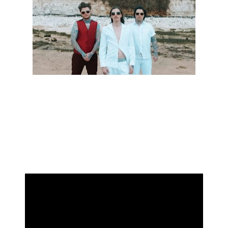
Os Infant Annihilator lançaram um novo single, intitulado
"Three Bastards", que será incluído no próximo álbum da
banda "The Battle Of Yaldabaoth", que será disponibilizado a
11 de setembro pela Indiemerch.
Abaixo pode ser visto o vídeo de "Three Bastards", bem como
a capa e lista de músicas de "The Battle Of Yaldabaoth".