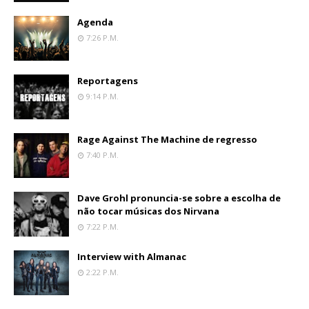
Agenda
7:26 P.m.
Reportagens
9:14 P.m.
Rage Against The Machine de regresso
7:40 P.m.
Dave Grohl pronuncia-se sobre a escolha de
não tocar músicas dos Nirvana
7:22 P.m.
Interview with Almanac
2:22 P.m.