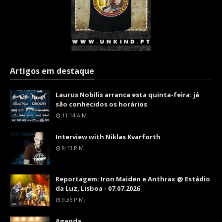
Artigos em destaque
Laurus Nobilis arranca esta quinta-feira: já
são conhecidos os horários
11:14 A.m.
Interview with Niklas Kvarforth
8:13 P.m.
Reportagem: Iron Maiden e Anthrax @ Estádio
da Luz, Lisboa - 07.07.2026
9:36 P.m.
Agenda