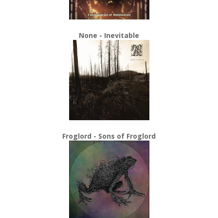
None - Inevitable
Froglord - Sons of Froglord