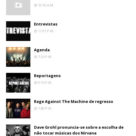
10:56 A.m.
Entrevistas
11:01 P.m.
Agenda
7:26 P.m.
Reportagens
9:14 P.m.
Rage Against The Machine de regresso
7:40 P.m.
Dave Grohl pronuncia-se sobre a escolha de
não tocar músicas dos Nirvana