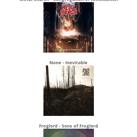
None - Inevitable
Froglord - Sons of Froglord