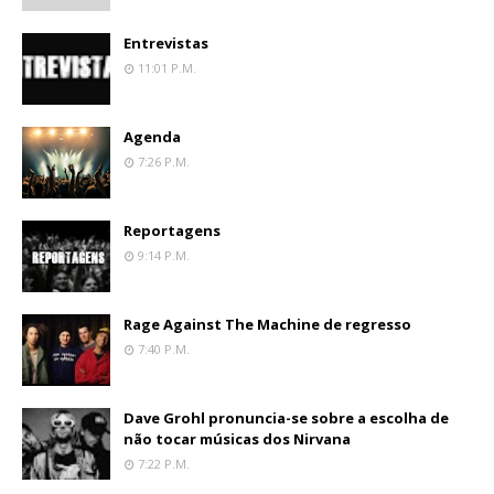
Entrevistas
11:01 P.m.
Agenda
7:26 P.m.
Reportagens
9:14 P.m.
Rage Against The Machine de regresso
7:40 P.m.
Dave Grohl pronuncia-se sobre a escolha de
não tocar músicas dos Nirvana
7:22 P.m.