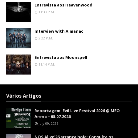
Entrevista aos Heavenwood
11:33 P.m.
Interview with Almanac
2:22 P.m.
Entrevista aos Moonspell
11:14 P.m.
Vários Artigos
Reportagem: Evil Live Festival 2026 @ MEO
Arena – 05.07.2026
July 09, 2026
NOS Alive'26 arranca hoje: Consulta os