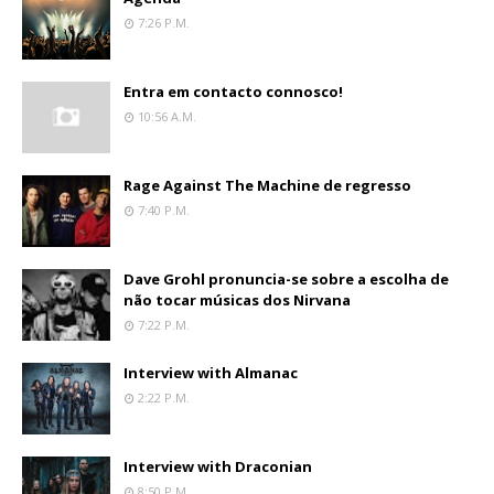
7:26 P.m.
Entra em contacto connosco!
10:56 A.m.
Rage Against The Machine de regresso
7:40 P.m.
Dave Grohl pronuncia-se sobre a escolha de
não tocar músicas dos Nirvana
7:22 P.m.
Interview with Almanac
2:22 P.m.
Interview with Draconian
8:50 P.m.