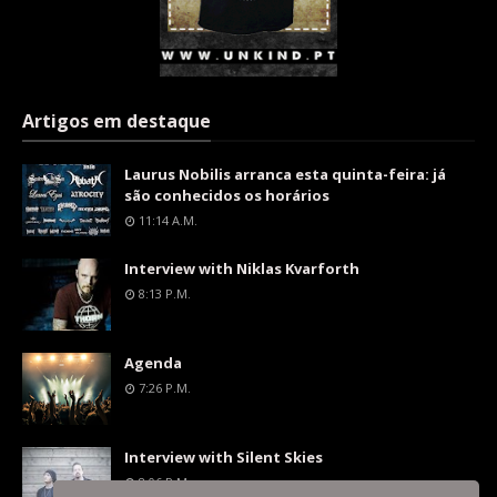
Artigos em destaque
Laurus Nobilis arranca esta quinta-feira: já
são conhecidos os horários
11:14 A.m.
Interview with Niklas Kvarforth
8:13 P.m.
Agenda
7:26 P.m.
Interview with Silent Skies
8:06 P.m.