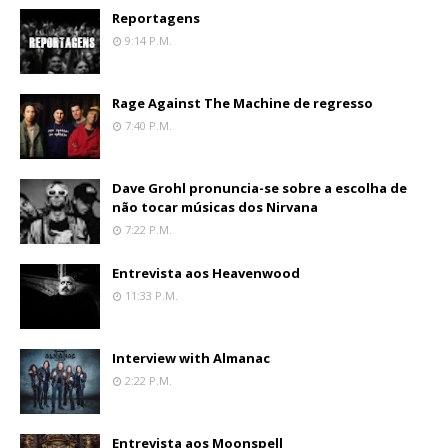
Reportagens
9:14 P.m.
Rage Against The Machine de regresso
7:40 P.m.
Dave Grohl pronuncia-se sobre a escolha de
não tocar músicas dos Nirvana
7:22 P.m.
Entrevista aos Heavenwood
11:33 P.m.
Interview with Almanac
2:22 P.m.
Entrevista aos Moonspell