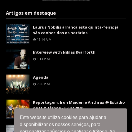
Artigos em destaque
Laurus Nobilis arranca esta quinta-feira: já
são conhecidos os horários
11:14 A.m.
Interview with Niklas Kvarforth
8:13 P.m.
Agenda
7:26 P.m.
Reportagem: Iron Maiden e Anthrax @ Estádio
da Luz, Lisboa - 07.07.2026
9:36 P.m.
Este website utiliza cookies para ajudar a
disponibilizar os nossos serviços, para
Interview with Silent Skies
personalizar anúncios e analisar o tráfego. Ao