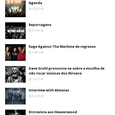
Agenda
7:26 P.m.
Reportagens
9:14 P.m.
Rage Against The Machine de regresso
7:40 P.m.
Dave Grohl pronuncia-se sobre a escolha de
não tocar músicas dos Nirvana
7:22 P.m.
Interview with Almanac
2:22 P.m.
Entrevista aos Heavenwood