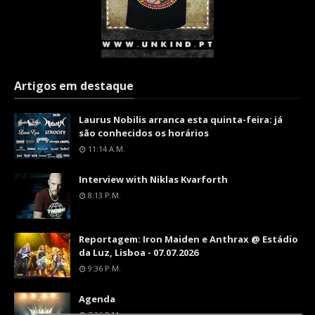
Artigos em destaque
Laurus Nobilis arranca esta quinta-feira: já
são conhecidos os horários
11:14 A.m.
Interview with Niklas Kvarforth
8:13 P.m.
Reportagem: Iron Maiden e Anthrax @ Estádio
da Luz, Lisboa - 07.07.2026
9:36 P.m.
Agenda
7:26 P.m.