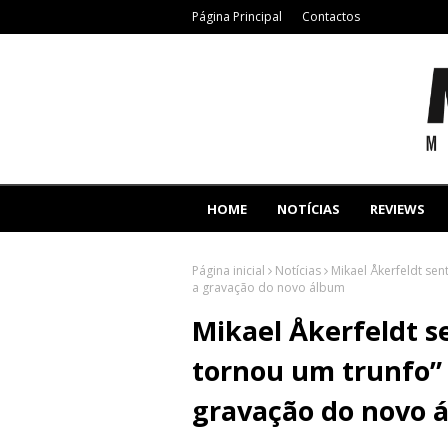
Página Principal
Contactos
HOME
NOTÍCIAS
REVIEWS
Página inicial
Notícias
Mikael Åkerfeldt sen
a gravação do novo álbum
Mikael Åkerfeldt se
tornou um trunfo”
gravação do novo 