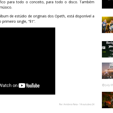
fico para todo o conceito, para todo o disco. Também
 músico.
lbum de estúdio de originais dos Opeth, está disponível a
 primeiro single,
“§1”.
July 0
Por: António Pata - 14 outubro 24