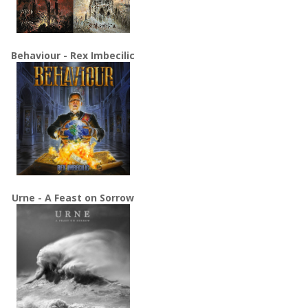
Behaviour - Rex Imbecilic
Urne - A Feast on Sorrow