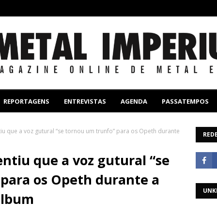
REPORTAGENS
ENTREVISTAS
AGENDA
PASSATEMPOS
tiu que a voz gutural “se tornou um trunfo” para os Opeth durante
REDE
ntiu que a voz gutural “se
 para os Opeth durante a
UNK
álbum