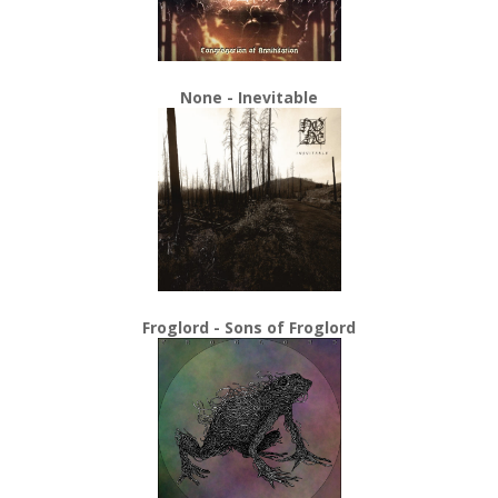
None - Inevitable
Froglord - Sons of Froglord