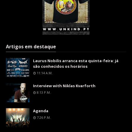
Artigos em destaque
Laurus Nobilis arranca esta quinta-feira: já
são conhecidos os horários
11:14 A.m.
Interview with Niklas Kvarforth
8:13 P.m.
Agenda
7:26 P.m.