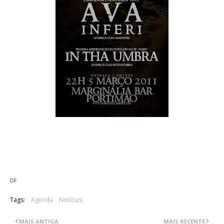
O Marginália Bar em Portimão irá receber no dia 5 de Maço,
pelas 22 horas, os Ava Inferi e os In Tha Umbra. Cada entrada
custará 5€.
DF
Tags:
Agenda
Notícias
MAIS ANTIGA
MAIS RECENTE