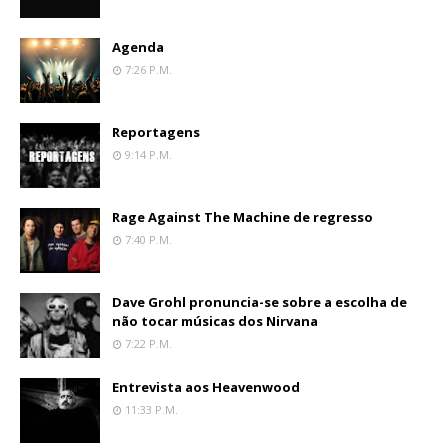
Agenda
7:26 P.m.
Reportagens
9:14 P.m.
Rage Against The Machine de regresso
7:40 P.m.
Dave Grohl pronuncia-se sobre a escolha de
não tocar músicas dos Nirvana
7:22 P.m.
Entrevista aos Heavenwood
11:33 P.m.