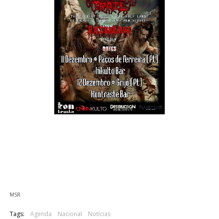
Os israelitas Viscera Trail e os suecos Razor Rape, vão actuar
em Portugal no mês de Dezembro. Os concertos vão
acontecer nos dias 11 e 12 de Dezembro, no Inkulto Bar em
Paços de Ferreira e no Kontraste Bar no Grijó,
respectivamente.
MSR
Tags:
Agenda
Nacional
Notícias