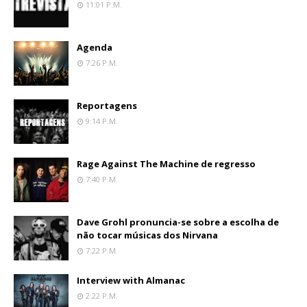
11:01 P.m.
Agenda
7:26 P.m.
Reportagens
9:14 P.m.
Rage Against The Machine de regresso
7:40 P.m.
Dave Grohl pronuncia-se sobre a escolha de
não tocar músicas dos Nirvana
7:22 P.m.
Interview with Almanac
2:22 P.m.