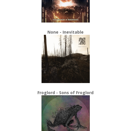
None - Inevitable
Froglord - Sons of Froglord