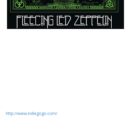
Já passaram 30 anos desde que, enquanto Robert Plant e os
seus Led Zepplin tocavam no Madison Square Garden, 200 mil
dólares (cerca de 150 mil euros) desapareciam do cofre do
hotel onde estavam alojados. O caso continua por resolver e
a suscitou a vontade a dois cineastas para filmarem uma
curta-metragem baseada nos acontecimentos dessa noite
com o nome: “Fleecing Led Zeppelin”. Jackie May Tollive,
argumentista, e Gabe Tolliver, realizador, andam à procura de
financiamento para aquilo que classificam de “fan-movie”,
uma curta cujo objectivo final será captar o interesse para a
longa metragem, tendo para isso lançado uma campanha de
recolha global de recolha de fundos no site
http://www.indiegogo.com/