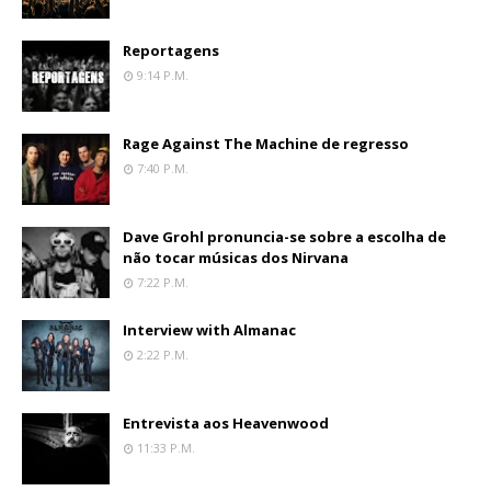
Reportagens
9:14 P.m.
Rage Against The Machine de regresso
7:40 P.m.
Dave Grohl pronuncia-se sobre a escolha de
não tocar músicas dos Nirvana
7:22 P.m.
Interview with Almanac
2:22 P.m.
Entrevista aos Heavenwood
11:33 P.m.