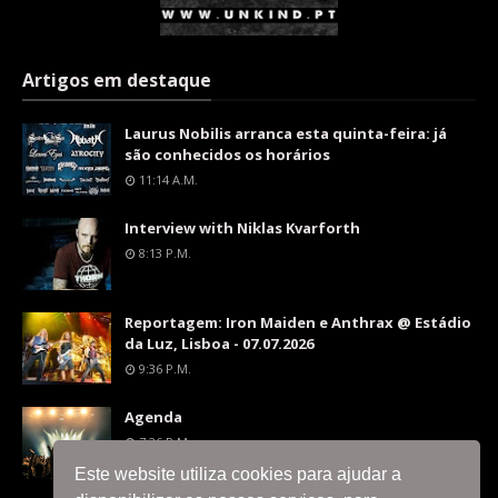
Artigos em destaque
Laurus Nobilis arranca esta quinta-feira: já
são conhecidos os horários
11:14 A.m.
Interview with Niklas Kvarforth
8:13 P.m.
Reportagem: Iron Maiden e Anthrax @ Estádio
da Luz, Lisboa - 07.07.2026
9:36 P.m.
Agenda
7:26 P.m.
Este website utiliza cookies para ajudar a