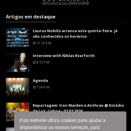
Artigos em destaque
Laurus Nobilis arranca esta quinta-feira: já
são conhecidos os horários
11:14 A.m.
Interview with Niklas Kvarforth
8:13 P.m.
Agenda
7:26 P.m.
Reportagem: Iron Maiden e Anthrax @ Estádio
da Luz, Lisboa - 07.07.2026
9:36 P.m.
Este website utiliza cookies para ajudar a
disponibilizar os nossos serviços, para
Interview with Silent Skies