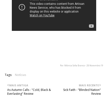
No vídeo em cima podem ouvir uma notícia que pertence ao
Artisan News, sobre as mais recentes novidades do caso de
Ian Watkins, ex vocalista dos Lostprophets, que assumiu
recentemente ser culpado dos crimes de que foi acusado.
Por: Mónica Sofia Branco - 28 Novembro 19
Tags:
Notícias
MAIS ANTIGA
MAIS RECENTE
As Autumn Calls - "Cold, Black &
Sick Faith - "Blinded Nation"
Everlasting" Review
Review