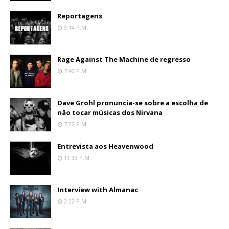
Reportagens
9:14 P.m.
Rage Against The Machine de regresso
7:40 P.m.
Dave Grohl pronuncia-se sobre a escolha de
não tocar músicas dos Nirvana
7:22 P.m.
Entrevista aos Heavenwood
11:33 P.m.
Interview with Almanac
2:22 P.m.