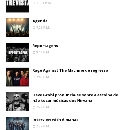
11:01 P.m.
Agenda
7:26 P.m.
Reportagens
9:14 P.m.
Rage Against The Machine de regresso
7:40 P.m.
Dave Grohl pronuncia-se sobre a escolha de
não tocar músicas dos Nirvana
7:22 P.m.
Interview with Almanac
2:22 P.m.