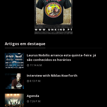
Artigos em destaque
Laurus Nobilis arranca esta quinta-feira: já
são conhecidos os horários
11:14 A.m.
Interview with Niklas Kvarforth
8:13 P.m.
Agenda
7:26 P.m.