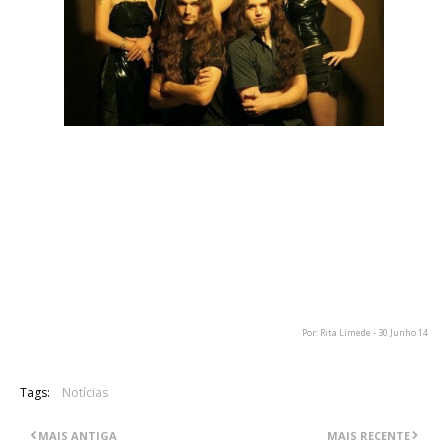
A banda alemã Coronatus anunciou a contratação de um
novo guitarrista, em substituição do anterior, Aria, que
abandonara a banda há uns meses antes. O novo guitarrista
irá, desde já, assumir os concertos que a banda tem
marcados para este Verão, assim como participar nas
gravações de um novo álbum, que será lançado ainda este
ano.
Por: Rita Limede - 30 Junho 14
Tags:
Notícias
MAIS ANTIGA
MAIS RECENTE