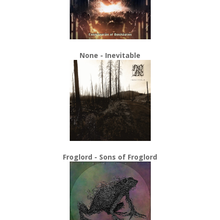
None - Inevitable
Froglord - Sons of Froglord