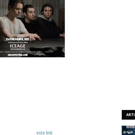
ção do festival Entremuralhas, veio dar a conhecer uma
dos britânicos Ulterior, que iria acontecer no dia 28 de
ou-se desapontada por ter de cancelar a sua actuação,
se com o facto de dois dos seus membros terem tido um
ilitar de estar presentes nessa data.
 irá substituí-los, tocando no palco Corpo. Trata-se dos
sentar os seus dois álbuns de estúdio: "New Brigade"
ART
tival, basta seguir
este link
.