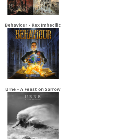
Behaviour - Rex Imbecilic
Urne - A Feast on Sorrow