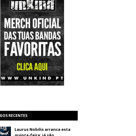
IGOS RECENTES
Laurus Nobilis arranca esta
quinta-feira: já são