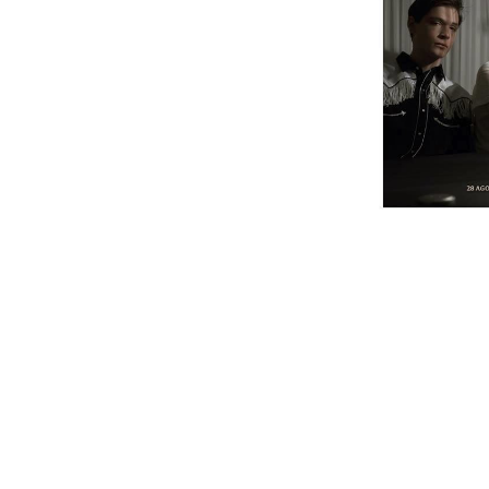
A Fade-In, responsável pela organiza
baixa na edição deste ano. O concerto 
Agosto, foi cancelado. A banda mostr
indicando que esta situação prende-
imprevisto de trabalho, que os impossib
No entanto, já é conhecida a banda que
dinamarqueses Iceage, que vêm apre
(2011) e "You're Nothing" (2013).
Para recordar os detalhes acerca do fes