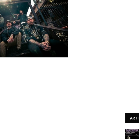
Every Time I Die, "From Parts Unknown", que só será
 Epitaph Records, está disponível para streaming na sua
ode ser confirmado abaixo.
ART
 Move