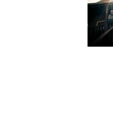
O novo álbum dos norte-americanos 
lançado no dia 1 de Julho através da
totalidade através do Youtube, como p
Tracklist:
01. The Great Secret
02. Pelican Of The Desert
03. Decayin' With The Boys
04. Overstayer
05. If There Is Room To Move, Things