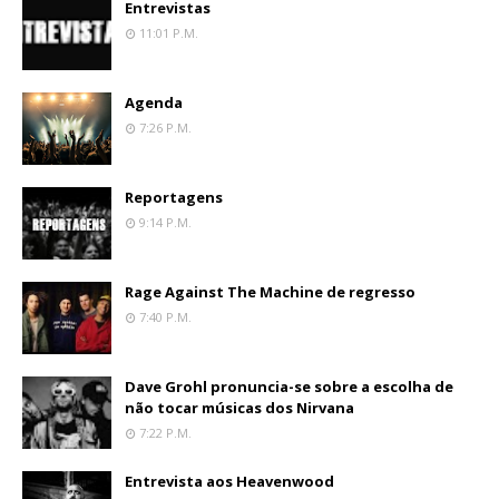
Entrevistas
11:01 P.m.
Agenda
7:26 P.m.
Reportagens
9:14 P.m.
Rage Against The Machine de regresso
7:40 P.m.
Dave Grohl pronuncia-se sobre a escolha de
não tocar músicas dos Nirvana
7:22 P.m.
Entrevista aos Heavenwood