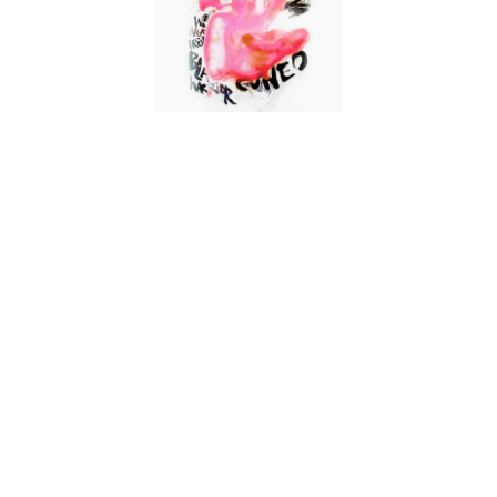
Não, a banda não é irlandesa, apesar do seu nome. O press
release que apresenta o trio e conta a sua história –
provavelmente falsa – é engraçado mas a música para
despertar algo mais do que um leve sorriso e/ou encolher de
ombros, é necessário ter mais algum efeito sobre o ouvinte e
“Vafancuneo” (com um nome de banda destes, obviamente
que o nome do álbum não se podia ficar atrás) até consegue
isso, não é da forma positiva.
Sendo o segundo esforço – talvez o melhor termo – da
banda, fica-se com curiosidade para ouvir o primeiro e
confirmar se o que se passa aqui também já vem de trás ou
se foi apenas um mau dia em que alguém calhou a gravar em
vários takes. Alguém masoquista, claro. Composto por seis