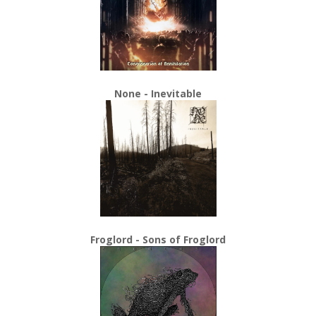
None - Inevitable
Froglord - Sons of Froglord