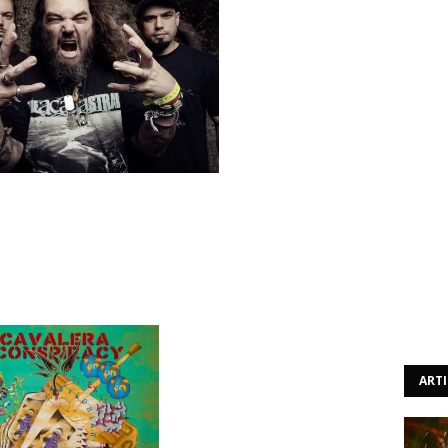
ada pelos irmãos fundadores dos lendários Sepultura,
eiro álbum, “Pandemonium”, que tem data de lançamento
ART