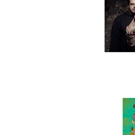
Os Cavalera Conspiracy, banda lider
acabam de revelar a capa do seu terc
marcada para 4 de Novembro.
Capa de “Pandemonium”: