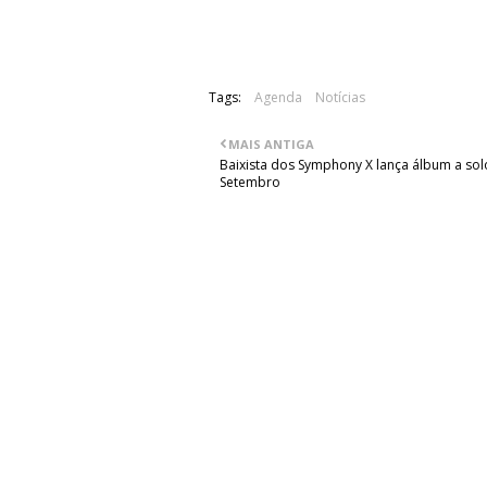
Início: 22h00
Tags:
Agenda
Notícias
MAIS ANTIGA
Baixista dos Symphony X lança álbum a so
Setembro