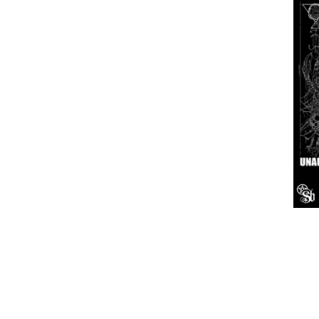
No próximo dia 26 de Setembro, ter
Eurotour, que conta com os chilenos U
e os portugueses Wall Of Death. Os b
âmbito da programação "Celebração do 
Abertura das portas: 21h00