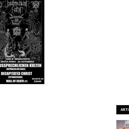
á lugar no Side B - Benavente a The Hooded Baphomet
naussprechlichen Kulten, os espanhóis Decapitated Christ
ilhetes têm o custo de 6€. Esta data está inserida no
ART
6º Aniversário do Side B".