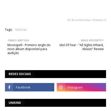
"Temos o Jeff. Ele é um bom tipo e é um dos meus melhores
amigos, e agora toca connosco na banda."
Por: Bruno Porta Nova - 03 Janeiro 15
Tags:
Notícias
MAIS ANTIGA
MAIS RECENTE
Moonspell - Primeiro single do
Idol Of Fear - "All Sights Affixed,
novo álbum disponível para
Ablaze" Review
audição
REDES SOCIAIS
UNKIND