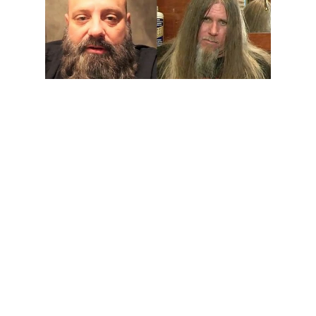
Kirk Windstein, guitarrista e vocalista dos Crowbar, disse
recentemente numa entrevista que lançou um ultimato ao
baixista Pat Bruders, para se decidir entre os Down e os
Crowbar. Este, que tal como Kirk Windstein fazia parte dos
dois projectos, decidiu-se pelos Down. Entretanto, o baixista
já foi substituído por Jeff Golden, antigo baixista da banda Thy
Will Be Done. Segue a explicação do líder dos Crowbar:
"Lancei, de certa forma, um ultimato ao Pat. Eu disse: 'Vou só
tocar nos Crowbar. Se quiseres ficar nos Down, eu
compreendo isso'. Mas, eu disse: 'Não podes estar em ambas
as bandas'.
"Estou feliz e isso é que interessa.