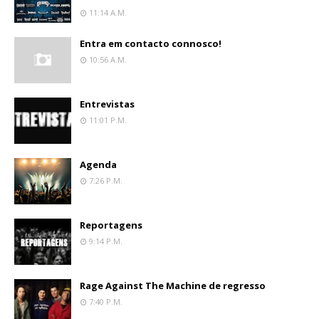
11:14 A.m.
Entra em contacto connosco!
10:56 A.m.
Entrevistas
11:01 P.m.
Agenda
7:26 P.m.
Reportagens
9:14 P.m.
Rage Against The Machine de regresso
7:40 P.m.