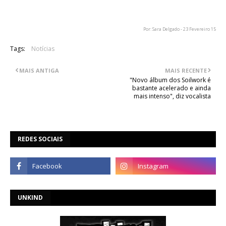
Graham.
Por: Sara Delgado - 23 Fevereiro 15
Tags:
Notícias
MAIS ANTIGA
MAIS RECENTE
"Novo álbum dos Soilwork é
bastante acelerado e ainda
mais intenso", diz vocalista
REDES SOCIAIS
UNKIND