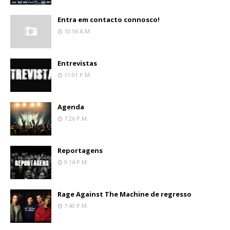
Entra em contacto connosco!
10:56 A.m.
Entrevistas
11:01 P.m.
Agenda
7:26 P.m.
Reportagens
9:14 P.m.
Rage Against The Machine de regresso
7:40 P.m.