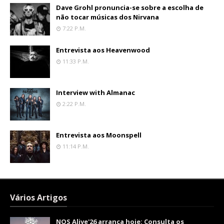
Dave Grohl pronuncia-se sobre a escolha de
não tocar músicas dos Nirvana
7:22 P.m.
Entrevista aos Heavenwood
11:33 P.m.
Interview with Almanac
2:22 P.m.
Entrevista aos Moonspell
11:14 P.m.
Vários Artigos
NOS Alive'26 arranca hoje: Consulta os