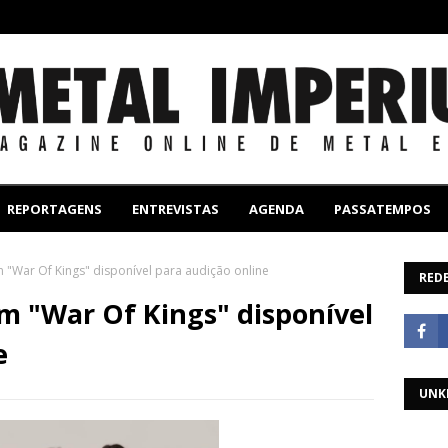
REPORTAGENS
ENTREVISTAS
AGENDA
PASSATEMPOS
 "War Of Kings" disponível para audição online
REDE
m "War Of Kings" disponível
e
UNK