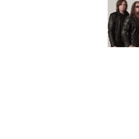
Os suecos Europe estão próximo de
acontecerá no dia 10 de Março na 
parceria com o Yahoo Music, disponibil
"War Of Kings" será lançado através d
estúdios suecos "PanGaia Studios".
Tracklist:
01 - War of Kings
02 - Hole in My Pocket
03 - Second Day
04 - Praise You