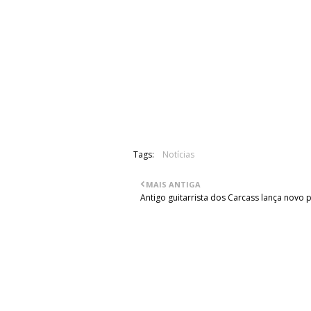
05 - Nothin' to Ya
06 - California 405
07 - Days of Rock n Roll
08 - Children of the Mind
09 - Rainbow Bridge
10 - Angels (With Broken Hearts)
11 - Light It Up
Tags:
Notícias
MAIS ANTIGA
Antigo guitarrista dos Carcass lança novo 