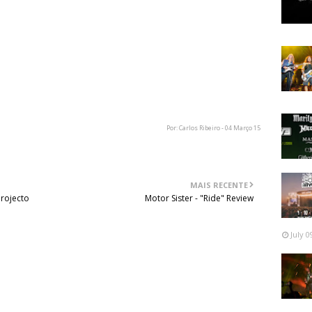
Por: Carlos Ribeiro - 04 Março 15
MAIS RECENTE
projecto
Motor Sister - "Ride" Review
July 0