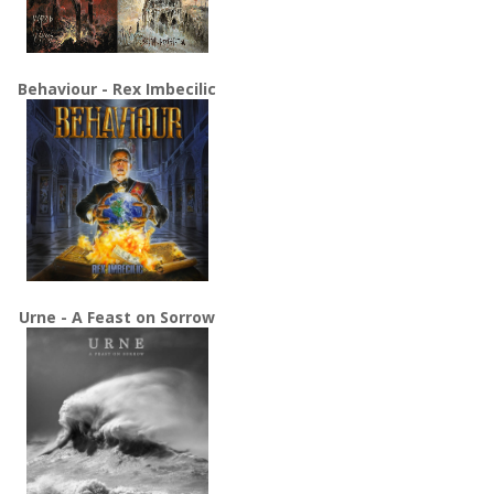
Behaviour - Rex Imbecilic
Urne - A Feast on Sorrow