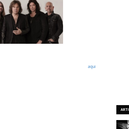
 lançar o seu próximo álbum, "War Of Kings", o que
América, porém, antes desse lançamento, a banda em
izou online este novo álbum na sua totalidade,
aqui
.
a Hell & Back Recordings e foi produzido Dave Cobb, nos
ART