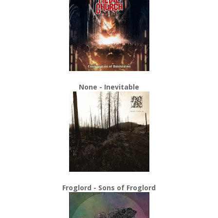
None - Inevitable
Froglord - Sons of Froglord