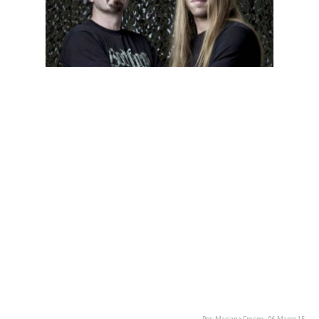
A banda holandesa God Dethroned anunciou recentemente
que começou a trabalhar no seu novo álbum. O último álbum
da banda "Under The Sign Of The Iron Cross" foi lançado em
2010, através da Metal Blade Records.
Os God Dethroned fizeram o seguinte comunicado na sua
página de Facebook: "Sabem que nunca compomos o mesmo
álbum duas vezes e desta vez também não será excepção.
Não vos vamos dizer o que esperar, ainda é demasiado cedo,
mas desta vez vamos experimentar algo completamente
diferente. Este será o terceiro e último capítulo acerca da I
Guerra Mundial e esperamos ter as gravações terminadas até
ao final do ano. Vamos manter-vos a par do processo mas,
acima de tudo, esperamos ver-vos nos nossos próximos
concertos."
Por: Mariana Crespo - 06 Março 15