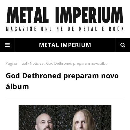
METAL IMPERIUM
Página inicial
Notícias
God Dethroned preparam novo álbum
God Dethroned preparam novo
álbum