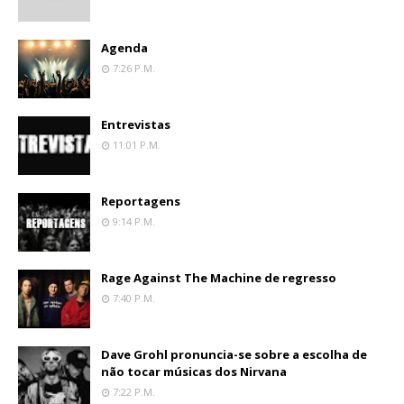
Agenda
7:26 P.m.
Entrevistas
11:01 P.m.
Reportagens
9:14 P.m.
Rage Against The Machine de regresso
7:40 P.m.
Dave Grohl pronuncia-se sobre a escolha de
não tocar músicas dos Nirvana
7:22 P.m.