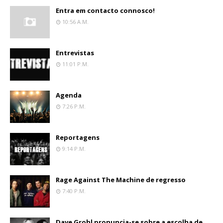
Entra em contacto connosco!
10:56 A.m.
Entrevistas
11:01 P.m.
Agenda
7:26 P.m.
Reportagens
9:14 P.m.
Rage Against The Machine de regresso
7:40 P.m.
Dave Grohl pronuncia-se sobre a escolha de