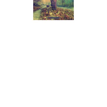
Os Royal Thunder são uma das grandes apostas da Relapse
Records que prova mais uma vez o quão ecléctico é o seu
catálogo. Misturando um saudável feeling rock com a dureza
do hard rock, sem esquecer os tiques de rock alternativo, este
é um álbum que se ouve muito bem. Na verdade, ouve-se tão
bem, que ainda não acabou a primeira audição e fica-se com
a ideia de que está aqui um dos grandes álbuns rock do ano. E
a que se deve principalmente isto? Podemos falar das
composições, atractivas e inteligentes na forma como puxam
e agarram o ouvinte, mas a verdade é que a voz de Mlny
Parsonz é uma coisa fenomenal e hipnótica que faz com que
se não se consiga parar de ouvir.
Desde a épica abertura com “Time Machine” – dificilmente
outra faixa seria melhor para abrir o álbum, mesmo esta
tendo sete minutos – até músicas como “Wake Up”, The Line,