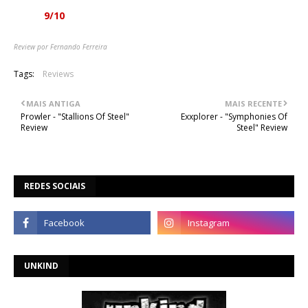
Nota:
9/10
Review por Fernando Ferreira
Tags:
Reviews
MAIS ANTIGA
MAIS RECENTE
Prowler - "Stallions Of Steel"
Exxplorer - "Symphonies Of
Review
Steel" Review
REDES SOCIAIS
UNKIND