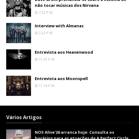
não tocar músicas dos Nirvana
7:22 P.m.
Interview with Almanac
2:22 P.m.
Entrevista aos Heavenwood
11:33 P.m.
Entrevista aos Moonspell
11:14 P.m.
Vários Artigos
NOS Alive'26 arranca hoje: Consulta os
horários para as atuações de A Perfect Circle,