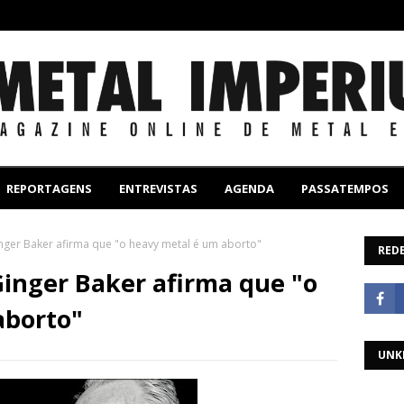
REPORTAGENS
ENTREVISTAS
AGENDA
PASSATEMPOS
inger Baker afirma que "o heavy metal é um aborto"
REDE
Ginger Baker afirma que "o
aborto"
UNK