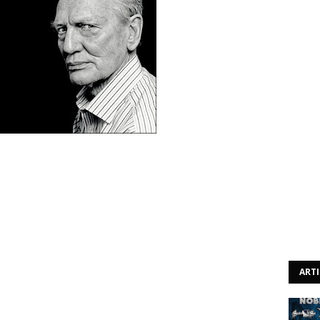
sta Ginger Baker dos veteranos Cream teceu alguns
ro do heavy metal, dizendo basicamente que o odeia.
omo uma espécie de responsáveis pelo nascimento do
lo. Eu abomino e detesto o heavy metal. Eu acho que é um
ART
 tu foste a minha influência, a forma como golpeavas a
 golpeava a bateria, de forma a ouvir o que eu estava a