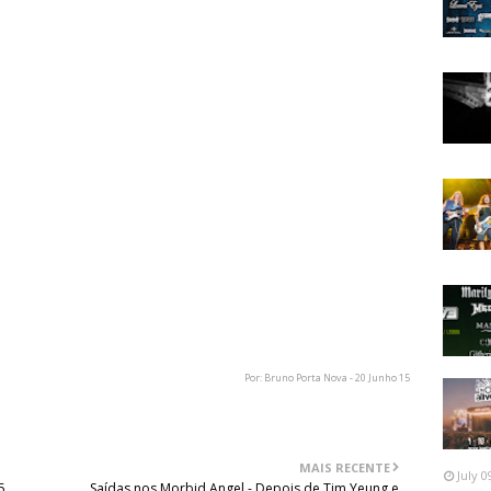
oloroso. Eu sofri no palco, por causa da porcaria daquele
, e agora muito menos.
l Of Fame - na minha opinião, pelo menos metade das
 qualquer tipo de passeio da fama.
a dos Led Zeppelin] disse: "Há dois bateristas de rock n
nem sequer chegava aos meus calcanhares. Ele não era um
em que eu estudei. Eu sou capaz de compor música. Eu
ds em 1960, 61. Eu senti que, se eu era um baterista, eu
 bateria. Era tão bom na leitura musical, que um tipo de
njar dois livros. Estudei-os ao mesmo tempo. Um deles
 o outro era sobre como infringi-las todas."
Por: Bruno Porta Nova - 20 Junho 15
MAIS RECENTE
July 0
5
Saídas nos Morbid Angel - Depois de Tim Yeung e