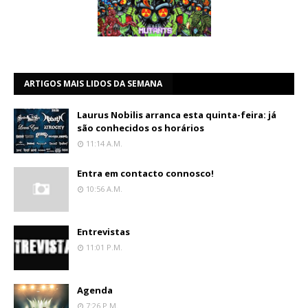
ARTIGOS MAIS LIDOS DA SEMANA
Laurus Nobilis arranca esta quinta-feira: já
são conhecidos os horários
11:14 A.m.
Entra em contacto connosco!
10:56 A.m.
Entrevistas
11:01 P.m.
Agenda
7:26 P.m.