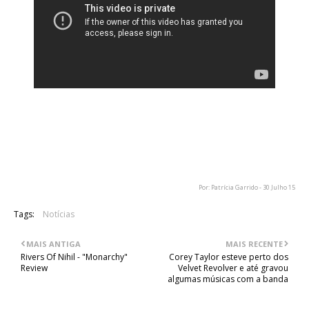
Os Iron Maiden divulgaram no canal oficial do Youtube 27
segundos de uma nova música (disponível acima), que faz
parte do novo álbum. O intuito é promover a pré-venda do
mais recente trabalho, "The Book Of Souls".
Por: Patrícia Garrido - 30 Julho 15
Tags:
Notícias
MAIS ANTIGA
MAIS RECENTE
Rivers Of Nihil - "Monarchy"
Corey Taylor esteve perto dos
Review
Velvet Revolver e até gravou
algumas músicas com a banda