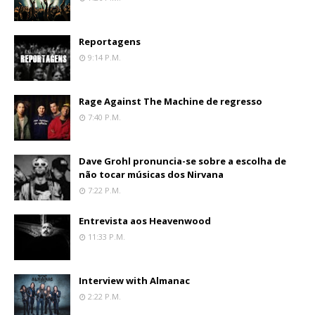
Reportagens
9:14 P.m.
Rage Against The Machine de regresso
7:40 P.m.
Dave Grohl pronuncia-se sobre a escolha de
não tocar músicas dos Nirvana
7:22 P.m.
Entrevista aos Heavenwood
11:33 P.m.
Interview with Almanac
2:22 P.m.