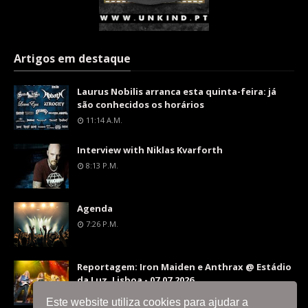
Artigos em destaque
Laurus Nobilis arranca esta quinta-feira: já
são conhecidos os horários
11:14 A.m.
Interview with Niklas Kvarforth
8:13 P.m.
Agenda
7:26 P.m.
Reportagem: Iron Maiden e Anthrax @ Estádio
da Luz, Lisboa - 07.07.2026
9:36 P.m.
Este website utiliza cookies para ajudar a