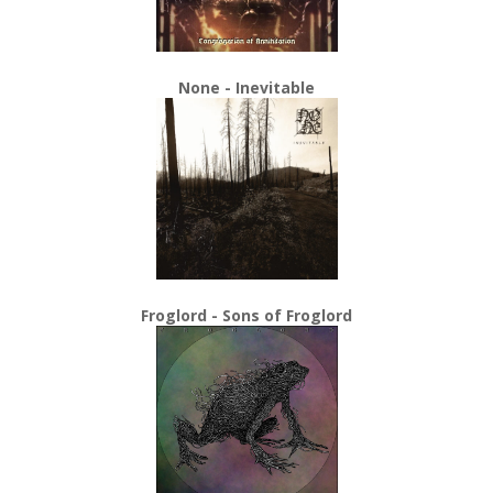
None - Inevitable
Froglord - Sons of Froglord