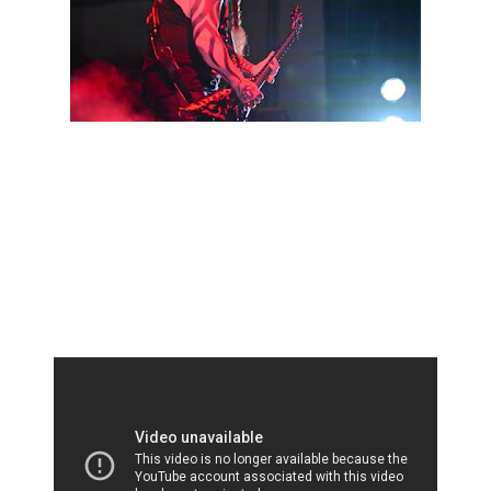
Os Slayer apresentaram três músicas do novo álbum
"Repentless" durante um concerto em Phoenix, AZ, no
pavilhão da Ak-Chin, no passado dia 3 de Julho. Os temas em
questão foram "Repentless", "When The Stillness Comes" e
"Implode".
Um dos fãs presentes filmou a actuação durante as três
músicas e os vídeos estão disponíveis abaixo.