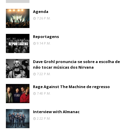
Agenda
7:26 P.m.
Reportagens
9:14 P.m.
Dave Grohl pronuncia-se sobre a escolha de
não tocar músicas dos Nirvana
7:22 P.m.
Rage Against The Machine de regresso
7:40 P.m.
Interview with Almanac
2:22 P.m.