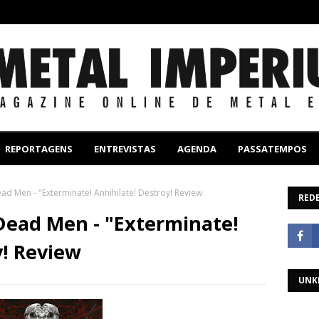
REPORTAGENS
ENTREVISTAS
AGENDA
PASSATEMPOS
 Men - "Exterminate! Annihilate! Destroy! Review
REDE
ead Men - "Exterminate!
y! Review
UNK