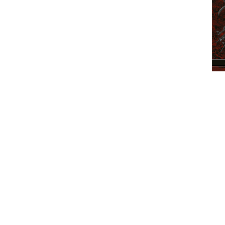
Rogga’s back! Até poderia ser o slog
Para quem anda distraído, Rogga J
projectos. Ok, ok, não são tantos, m
consegue organizar a sua agenda para 
forma como consegue ter criatividade p
da coisa, que se trata de death meta
death metal, o que nos pode levar log
Efectivamente é um preconceito corre
cheiro a Suécia, mas do death me
experimentação, embora possa haver v
caso dos Down Among The Dead Men q
que nos faz pensar em Napalm Death 