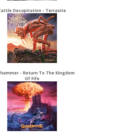
Cattle Decapitation - Terrasite
yhammer - Return To The Kingdom
Of Fife