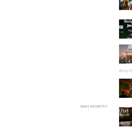
ave Ingram que já passou pelos Bolt Thrower e pelos
er pelo que foi dito anteriormente, não se trata de um
e além da voz de Ingram, as próprias composições têm
o tempo uma frescura como se estivéssemos outra vez
ramente ultrapassam a marca dos três minutos, o álbum
ficando no ar aquele sabor por vezes desagradável do déjà
ácil fazer um destaque desta ou daquela faixa e mais uma
 percebe desta coisa do death metal.
July 0
MAIS RECENTE