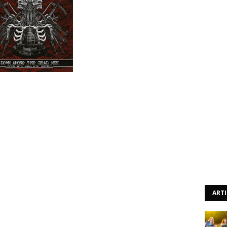
an para a promoção de um filme de acção ou de terror.
ohansson é um moço sueco que tem cerca de duzentos
as tem muitos, fiquemos por aí. Como é que este homem
tanta coisa junta é um mistério, mas mais intrigante é a
ara tanta coisa, tendo em conta, e este é o ponto fulcral
l. Todo e cada um dos projectos de Rogga Johansson é de
o ao preconceito de pensar que soa tudo ao mesmo.
cto, porque soa tudo a death metal, com mais ou menos
tal não há qualquer desvio ou sequer tentativa de
ART
ariações no tipo de death metal apresentado, como é o
ue nos apresentam death metal alimentado a Crust e
e Benediction clássico – uma ligação que até não é de