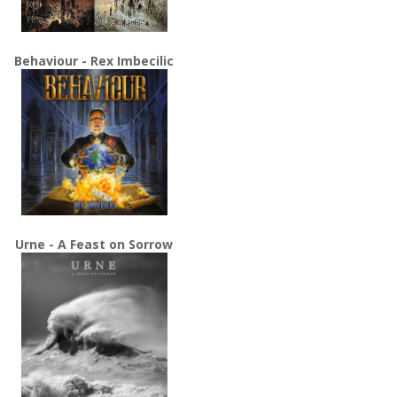
Behaviour - Rex Imbecilic
Urne - A Feast on Sorrow