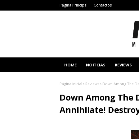
Página Principal
Contactos
HOME
NOTÍCIAS
REVIEWS
Página inicial
Reviews
Down Among The Dead
Down Among The D
Annihilate! Destro