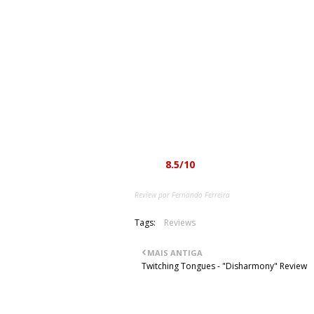
estranhar dado que o vocalista é D
próprios Benediction.
Ao contrário daquilo que possa parec
projecto banal de death metal porqu
esse elemento clássico mas ao mesm
em 1990. Com catorze músicas que ra
flui de forma rápida e intensa, nunca 
vú. Um álbum equilibrado onde não é f
prova de que o amigo Rogga realmente
Nota:
8.5/10
Review por Fernando Ferreira
Tags:
Reviews
MAIS ANTIGA
Twitching Tongues - "Disharmony" Review