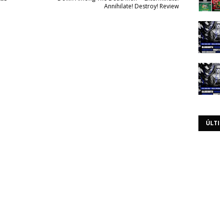
Annihilate! Destroy! Review
ÚLT