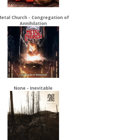
etal Church - Congregation of
Annihilation
None - Inevitable