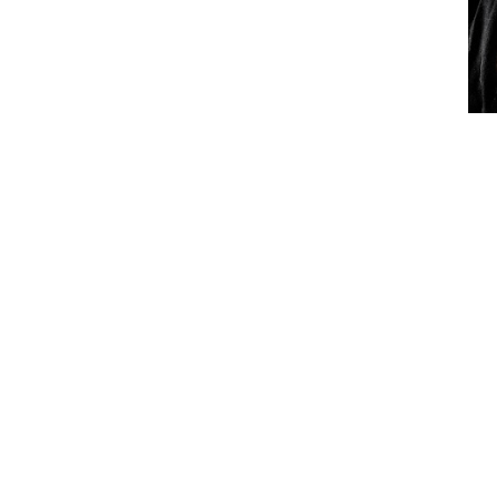
Os Twitching Tongues são um bicho dif
metal moderno carregado de groove (c
voz de Colin Young que tem muito de 
nos faz pensar em bandas clássicas
Sacred Reich) e um espírito hardc
actualmente faz com que os primeiros
a banda numa qualquer categoria pré-c
vamos bem avançados na audição de 
A questão é… neste ponto, o que seri
algo de tão profundamente intrigante 
atrás e tentar perceber o que raio s
algumas intensas audições deste ter
facilitada. Ainda assim, o que acontece
encaixar em nenhuma prateleira pré-fa