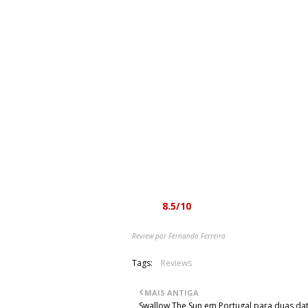
surpresa que temas como “Love Conq
nossa mente sem pedir autorização é 
apresentar músicas memoráveis.
Entre a estranheza, o peso e a melodia,
a aposta da Metal Blade. É certo que va
para uma nova audição e que a ca
crescimento das malhas aqui apresen
naturalmente, ou seja, o seu elemento
for dada a devida hipótese. Apenas um
diferentes de fazer música de seguida –
Of Love” e o factor épico “Cruci 
identidade e o mesmo fio condutor ao 
Nota:
8.5/10
Review por Fernando Ferreira
Tags:
Reviews
MAIS ANTIGA
Swallow The Sun em Portugal para duas da