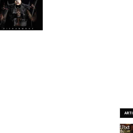
ícil de classificar. A sua mistura muito própria entre o
om certos toques de thrash metal – contribuindo muito a
Phil Rind dos Sacred Reich nas suas cordas vocais – que
 como Corrosion Of Conformity, Crowbar e os próprios
ore que não se pode inserir em nada do que é moda
 momentos deste trabalho seja gasto a tentar enquadrar
oncebida. Quando se desiste desta busca infrutífera, já
Disharmony”.
a comum seria deixar ir e não pensar mais nisso, mas há
na música dos Twitching Tongues que nos obriga a voltar
e está a passar. Não é para desanimar, mas mesmo após
ART
ceiro álbum, não se pode dizer que se tenha a tarefa
, e essa é a parte a salientar, apesar de não se conseguir
bricada, a forma como se aprecia este álbum é intensa. A