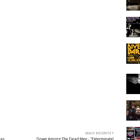
uers None” provocam e a forma como se instalaram na
um dos indicadores da qualidade que esta banda tem para
 “Disharmony” é uma boa surpresa a justificar por inteiro
i necessitar de alguma paciência e insistência para voltar
da vez que isso acontece, existe efectivamente um
tadas, mas também é certo que essa insistência surge
 misterioso acaba por funcionar a seu favor, isto se lhe
 álbum fora do normal é capaz de apresentar três formas
 a melodia de “Arrival”, a brutalidade e peso de “The End
Fiction” – e mesmo assim conseguir manter a mesma
longo de tudo o trabalho.
MAIS RECENTE
tas
Down Among The Dead Men - "Exterminate!