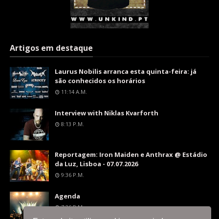
Artigos em destaque
Laurus Nobilis arranca esta quinta-feira: já
são conhecidos os horários
11:14 A.m.
Interview with Niklas Kvarforth
8:13 P.m.
Reportagem: Iron Maiden e Anthrax @ Estádio
da Luz, Lisboa - 07.07.2026
9:36 P.m.
Agenda
7:26 P.m.