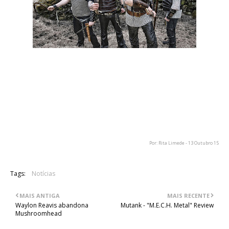
O grupo de folk Týr anunciou que se encontra a trabalhar num
novo álbum de originais. O sucessor de "Valkyrja", lançado em
2013, ainda não tem título nem data de lançamento
conhecidos, sabe-se apenas que deverá ser lançado algures
no próximo ano pela editora Metal Blade. Mais detalhes
deverão ser anunciados em breve.
Por: Rita Limede - 13 Outubro 15
Tags:
Notícias
MAIS ANTIGA
MAIS RECENTE
Waylon Reavis abandona
Mutank - "M.E.C.H. Metal" Review
Mushroomhead