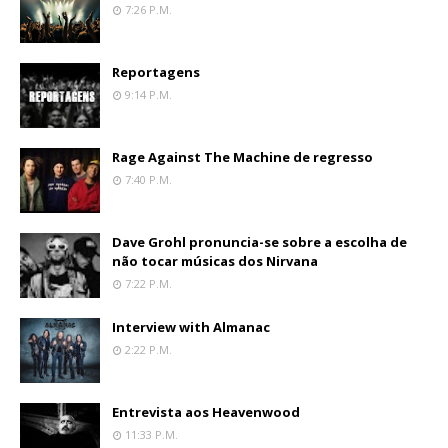
7:26 P.m.
Reportagens
9:14 P.m.
Rage Against The Machine de regresso
7:40 P.m.
Dave Grohl pronuncia-se sobre a escolha de
não tocar músicas dos Nirvana
7:22 P.m.
Interview with Almanac
2:22 P.m.
Entrevista aos Heavenwood
11:33 P.m.