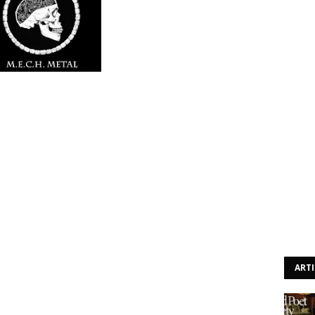
a das planícies canadianas e que se estrearam o ano
 um álbum que até custa a chamar de álbum devido aos
. A duração não se estranha assim que nos apercebemos
sover, onde a fúria do thrash se mistura com o punk e
para grandes coisas que não seja partir a louça toda no
zem os nossos irmãos brasileiros, o tamanho não é
ão deste trabalho o seu principal problema e sim o facto
érmino.
fada e própria de quem está no underground. Malhas
riam capacidade para muito mais caso tivessem uma
voz também acaba por dar esse feeling amador e que
ART
ca seja vista com outros olhos. Não quer isto dizer que os
cados como uma banda com a qual não se deva perder
boas indicações para o futuro e deixa claro que o único