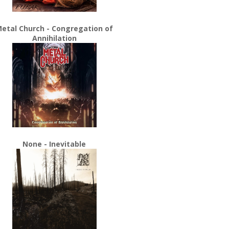
etal Church - Congregation of
Annihilation
None - Inevitable