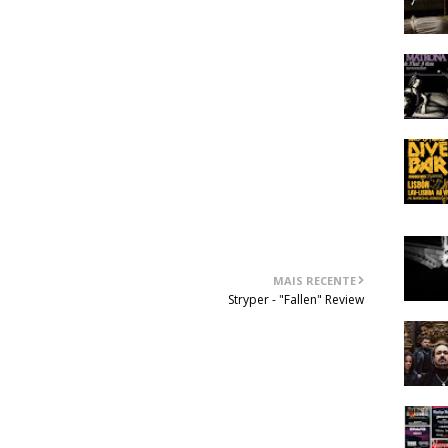
onsiderado um álbum. Se for visto como EP, a abordagem
m nome maior dentro do género thrash/crossover, mas
percorrer. É o que mais fica no final destes quase vinte e
MAIS RECENTE
Stryper - "Fallen" Review