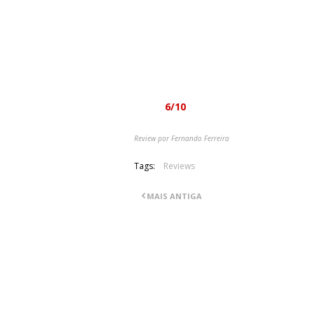
problema de "M.E.C.H. Metal" é ser c
já seria completamente diferente.
Terão capacidades para se tornar u
ainda existe um considerável caminho a 
cinco minutos.
Nota:
6/10
Review por Fernando Ferreira
Tags:
Reviews
MAIS ANTIGA