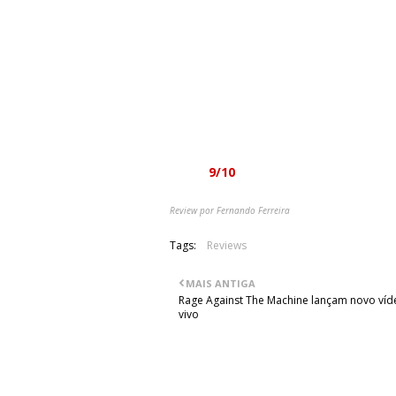
trabalho como algo a ser levado em con
“Sólverv” apresenta uma banda in
criatividade que os permite ter razão 
álbum desta qualidade. “Sólverv” é u
grandes momentos, que só a passage
entusiasmo com que nos deixa, dá von
carreira, um sentimento que se torna 
Nota:
9/10
Review por Fernando Ferreira
Tags:
Reviews
MAIS ANTIGA
Rage Against The Machine lançam novo víd
vivo