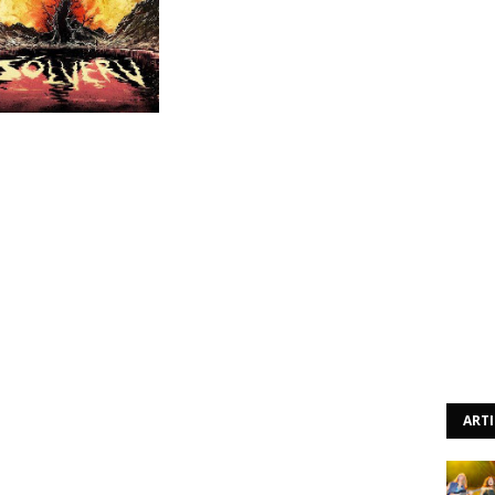
ta. A banda que conseguiu construir uma boa reputação
, lança com este Sólverv o seu sétimo álbum de originais,
 do black metal pouco usual. Aqui a banda norueguesa
s raízes da sua própria cultura. Assim sendo temos aqui
o “Haust” nos fazem recuar uns anos, devido à sua
eaçador mas simultaneamente também nos apresentam
 alguns tremolo picking de extrema qualidade.
ima impressão deste trabalho que parece fazer esquecer
“Welcome Farewell”. É um primeiro impacto que se vai
 vão sucedendo, desde o tema título, passando pela
 algo melancólica “Aetti Sitt Fjedl” e terminando na épica
ART
e fala em black metal pensa-se em algo unidimensional,
edade tal que é impressionante como se mantém fiel ao
ssam existir aqueles que possam desconsiderar este