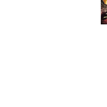
O black metal dos Vreid está de vol
graças a trabalhos como “Milorg” e “V”
continuando a sua senda pelo mundo
volta um pouco às raízes da banda e à
um misto agridoce onde temas com
produção e ritmo compassado e am
melodias inesperadas intercaladas com
Logo na abertura fica-se com uma ópt
a ligeira desilusão que houve com 
perpetuando com as músicas que se
agressiva e dinâmica “Geitaskadl” e , a
“Fridom Med Daudens Klang”. Quando s
mas este trabalho traz-nos uma vari
estilo – que se mantém, embora po