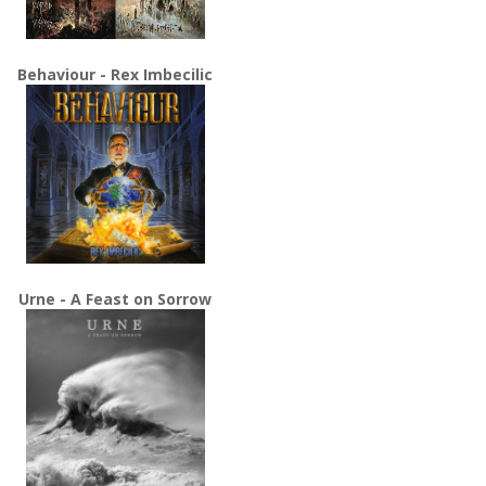
Behaviour - Rex Imbecilic
Urne - A Feast on Sorrow