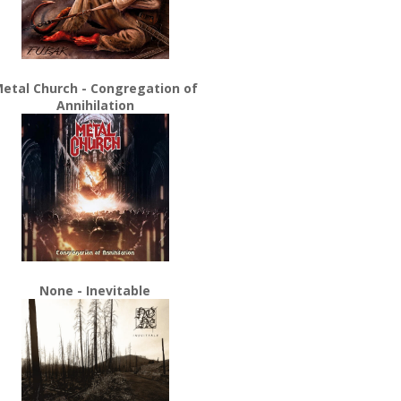
etal Church - Congregation of
Annihilation
None - Inevitable