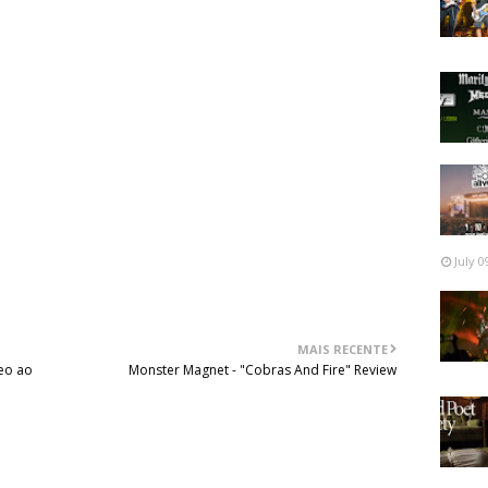
ta neste estilo.
conformada com as limitações das coisas e com uma
para estar inconformada. Que lhes dá combustível para um
m bom resumo de carreira dos Vreid e também um dos seus
m do tempo permitirá dizer se será o seu melhor. O
tade de dizer que sim, que será o melhor álbum da sua
em certeza a cada audição que se completa.
July 0
MAIS RECENTE
eo ao
Monster Magnet - "Cobras And Fire" Review