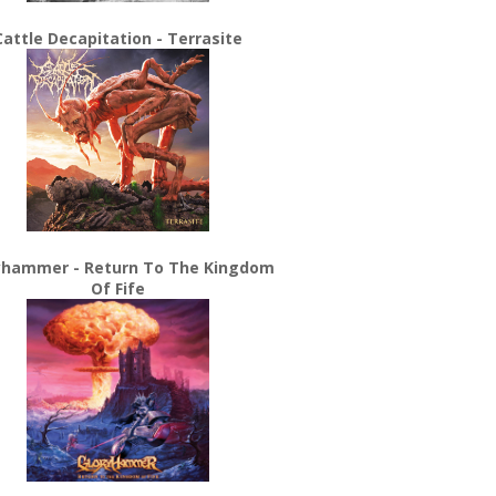
Cattle Decapitation - Terrasite
yhammer - Return To The Kingdom
Of Fife