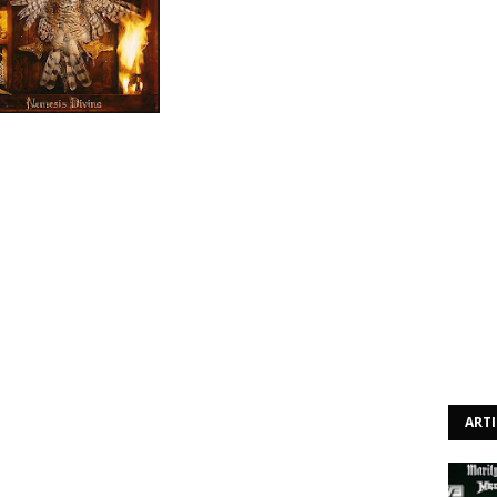
lack metal. Para outros, um trabalho muito subestimado.
gável a importância e o impacto que Nemesis Divina teve
estava em franco crescimento. Lançado em 1996, um ano
emo, este trabalho marcou um ponto alto criativo dos
 dizer - e o último trabalho mais tradicional da banda,
l Extravaganza" aventureiro e até polémico.
um clássico que foi lançado pela Moonfog (editora criada
itá-lo como forma de comemoração pelos seus vinte anos.
zadas pelo próprio Satyr e o seu conjunto será reeditado
edição de luxo em CD como em vinil. Temas como "The
other North" fazem parte do imaginário de todos os que
ART
nessa altura é um trio de ataque - as primeiras três do
 incontável o número de compilações em que apareceram
banda e ao género.