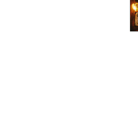
Para muitos, o álbum definitivo de b
Independentemente das opiniões, é ine
na cena de black metal quando esta 
extremamente rico para o metal extr
Satyricon - um de muitos, teremos que
antes de se aventurarem para um "Rebe
A Napalm Records decidiu pegar no álb
por Satyr, entretanto defunta) e reed
As sete músicas foram todas remasteri
num pacote bem atractivo, seja em 
Dawn Of A New Age", "Forhekset" e "M
estavam a descobrir a música extrema 
álbum - de temer respeito. Também é
e que atraíram os fãs até ao álbum, à 