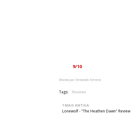
Uma boa forma de comemorar duas dé
ascendente da banda - uma outra fo
especiais durante o presente ano - qu
Nemesis Divina. Dedicando-lhe mais
posterior, é possível ver que a faceta 
como "Du Som Hater Gud", os mesmos 
anos depois é obrigatório, mesmo qu
trabalho muito subestimado ou do álbum
Nota:
9/10
Review por Fernando Ferreira
Tags:
Reviews
MAIS ANTIGA
Lonewolf - "The Heathen Dawn" Review