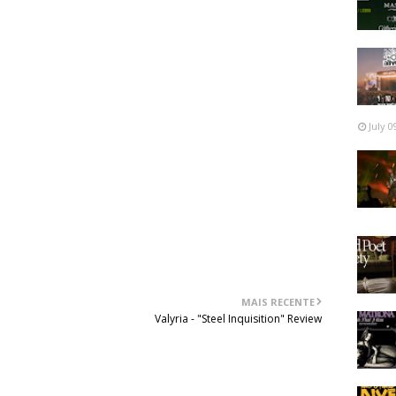
cadas de black metal e também do início do percurso
rma será tocar o álbum por inteiro em algumas datas
e segundo o próprio Satyr, se deveu graças ao sucesso de
 tempo, aquilo que conhecemos da banda dos trabalhos
mais minimalista e repetitiva já estava presente em temas
tiques, o mesmo estilo. Redescobrir este álbum vinte
July 0
e seja para reforçar a opinião de que se trata de um
 definitivo de black metal.
MAIS RECENTE
Valyria - "Steel Inquisition" Review