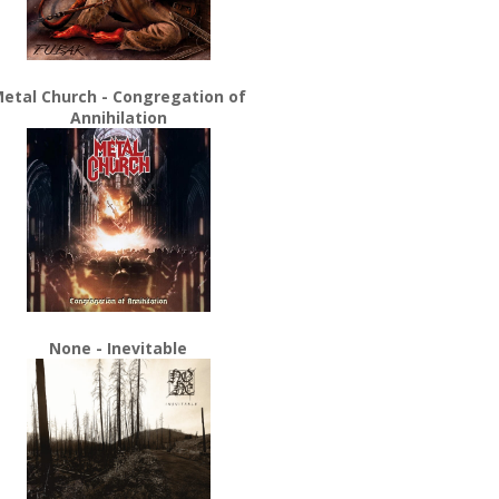
etal Church - Congregation of
Annihilation
None - Inevitable