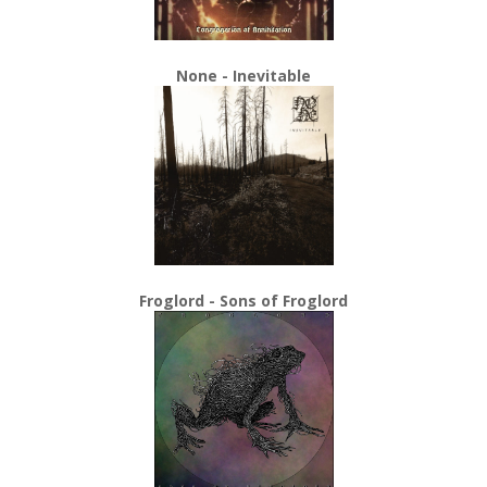
None - Inevitable
Froglord - Sons of Froglord