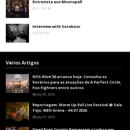
Entrevista aos Moonspell
11:14 P.m.
Interview with Sotabosc
8:34 P.m.
Vários Artigos
NOS Alive'26 arranca hoje: Consulta os
horários para as atuações de A Perfect Circle,
Foo Fighters entre outros.
July 09, 2026
Reportagem: Warm Up Evil Live Festival @ Sala
Tejo, MEO Arena – 04.07.2026
July 07, 2026
Dead Poet Society Regressam a Lisboa em