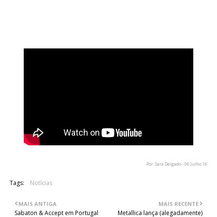
Recorde-se, também, que os Pain Of Salvation encontram-se
a trabalhar no seu novo álbum, "In The Passing Light Of Day",
que se espera ser lançado ainda este ano, através
da InsideOutMusic.
Por: Sara Delgado - 06 Julho 16
Tags:
Notícias
MAIS ANTIGA
MAIS RECENTE
Sabaton & Accept em Portugal
Metallica lança (alegadamente)