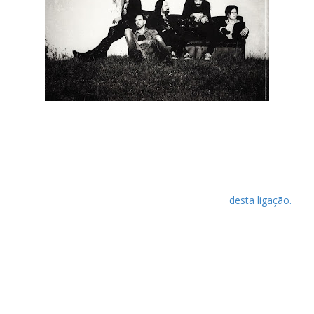
Os Pain Of Salvation estão a ser alvo de um projeto que visa
mostrar o trabalho da banda entre 2007 e 2014, sob forma de
um documentário online. Este lançamento esteve a cargo do
diretor Johan Simonsson e do produtor Leif Simonsson, com o
selo da Mapenzi Film, e neste momento já é possível
visualizar quatro episódios, disponíveis através
desta ligação.
Entretanto, a banda acaba de lançar um vídeo ao vivo para o
tema "Fandango", que pode ser visualizado abaixo. Esta
versão faz parte do último lançamento dos suecos, “Remedy
Lane Re:visited (Re:mixed & Re:lived)”, que ocorreu a 1 de
Julho.