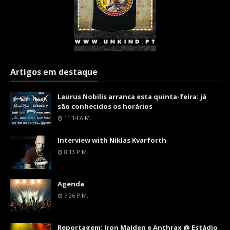
Artigos em destaque
Laurus Nobilis arranca esta quinta-feira: já
são conhecidos os horários
11:14 A.m.
Interview with Niklas Kvarforth
8:13 P.m.
Agenda
7:26 P.m.
Reportagem: Iron Maiden e Anthrax @ Estádio