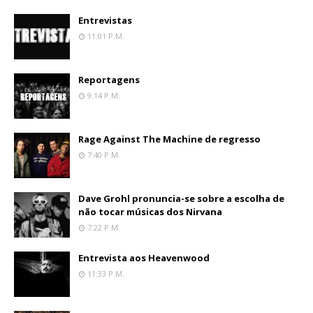
Entrevistas
11:01 P.m.
Reportagens
9:14 P.m.
Rage Against The Machine de regresso
7:40 P.m.
Dave Grohl pronuncia-se sobre a escolha de
não tocar músicas dos Nirvana
7:22 P.m.
Entrevista aos Heavenwood
11:33 P.m.