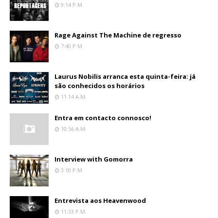
9:14 P.m.
Rage Against The Machine de regresso
7:40 P.m.
Laurus Nobilis arranca esta quinta-feira: já
são conhecidos os horários
11:14 A.m.
Entra em contacto connosco!
10:56 A.m.
Interview with Gomorra
3:10 P.m.
Entrevista aos Heavenwood
11:33 P.m.