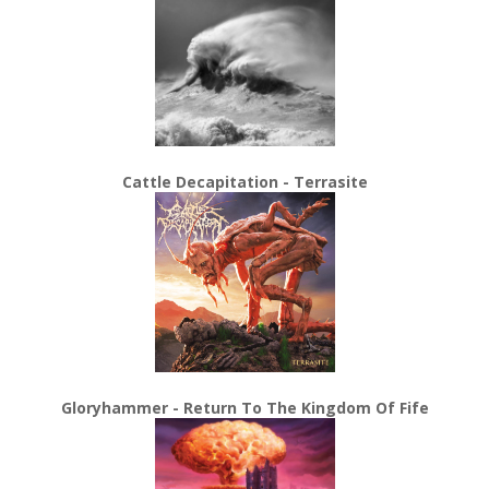
Cattle Decapitation - Terrasite
Gloryhammer - Return To The Kingdom Of Fife