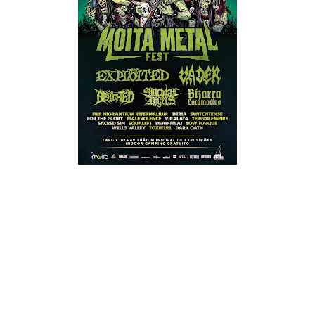
O Moita Metal Fest 2018, que vai ocorrer nos dias 6 e 7 de
Abril, já tem o seu cartaz completo. Os Vader foram os
últimos cabeças-de-cartaz confirmados para o evento. Abaixo
podem ser vistas todas as confirmações para o festival, bem
como os respetivos detalhes.
Nomes confirmados:
The Exploited