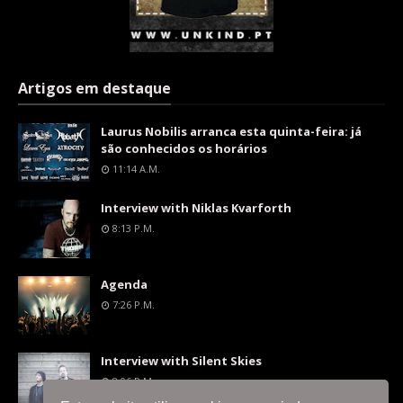
Artigos em destaque
Laurus Nobilis arranca esta quinta-feira: já
são conhecidos os horários
11:14 A.m.
Interview with Niklas Kvarforth
8:13 P.m.
Agenda
7:26 P.m.
Interview with Silent Skies
8:06 P.m.