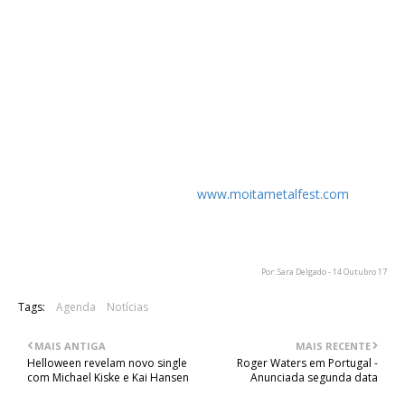
Passe 2 dias = 30€ ( até dia 26 Março )
Sexta Feira = 18€
Sábado = 20€
(bilhetes diários apenas à venda na bilheteira nos dias do
festival)
Campismo Indoor grátis para todos os bilhetes
Entrada grátis a menores de 15 anos.
Bilhetes em à venda no site
www.moitametalfest.com
e em
breve nas lojas Clockwork Store, Glamorama Rockshop e
Carbono Amadora
Por: Sara Delgado - 14 Outubro 17
Tags:
Agenda
Notícias
MAIS ANTIGA
MAIS RECENTE
Helloween revelam novo single
Roger Waters em Portugal -
com Michael Kiske e Kai Hansen
Anunciada segunda data