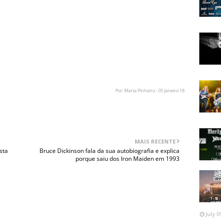
ault, George Lynch afirmou sobre Analla: "Ele é um
 cento. É um curador no Indian Pueblo Center em
lmente talentoso. Ele é um artista, um escultor, um
tanto ele é muito experiente em cultura e história nativa
insanamente bom. Ele esteve em muitas bandas, bandas
 poderia ter estado, mas não nos anos '90', mas as
 muitas pessoas excelentes."
Por: Marta Pinheiro - 05 Janeiro 18
MAIS RECENTE
sta
Bruce Dickinson fala da sua autobiografia e explica
porque saiu dos Iron Maiden em 1993
July 0