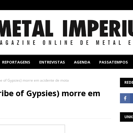
REPORTAGENS
ENTREVISTAS
AGENDA
PASSATEMPOS
be of Gypsies) morre em acidente de mota
REDE
ribe of Gypsies) morre em
UNK