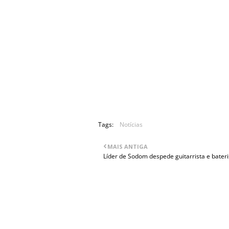
Na entrevista de 2013 à Metal Ass
indígena Pueblo Indian a cem por
Albeqerque, e é apenas um tipo rea
orador e todo esse tipo de coisas. Por
e coisas assim. E ele é um cantor 
em que deveria ter estado, em que
pessoas sabem quem é. Ele tocou com
Tags:
Notícias
MAIS ANTIGA
Líder de Sodom despede guitarrista e bateri