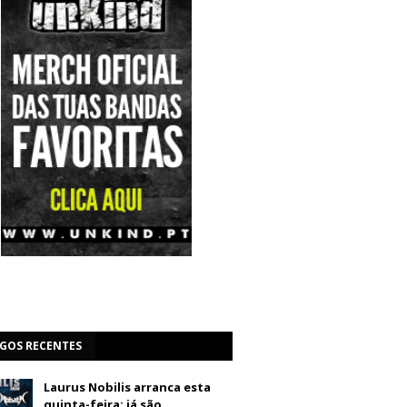
IGOS RECENTES
Laurus Nobilis arranca esta
quinta-feira: já são