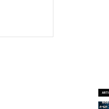
f Gypsies) ,descendente da tribo indígena Isleta Pueblo,
iro) quando perdeu o controlo da sua mota e atingiu um
Albuquerque (New Mexico). Mais tarde, foi transportado
ão resistir aos ferimentos e faleceu. O porta-voz do
que comunicou ao jornal local que Gregg Analla usava
do no projeto "Shadow Train", do guitarrista George
ois CD's em julho de 2015 pela Rat Pak Records. As
resentadas no filme de Lynch, "Shadow Nation", um
ART
entos e problemas que os índios nativos americanos