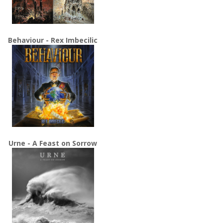
Behaviour - Rex Imbecilic
Urne - A Feast on Sorrow