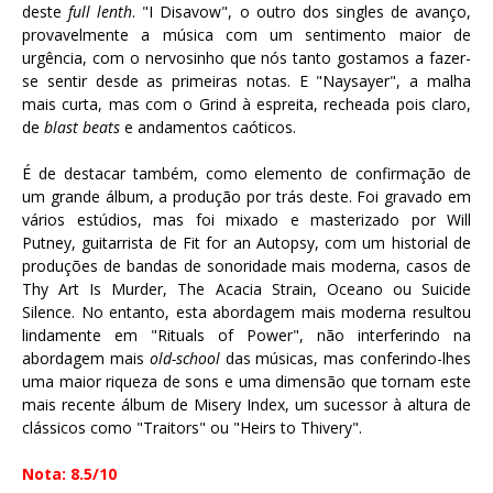
deste
full lenth
. "I Disavow", o outro dos singles de avanço,
provavelmente a música com um sentimento maior de
urgência, com o nervosinho que nós tanto gostamos a fazer-
se sentir desde as primeiras notas. E "Naysayer", a malha
mais curta, mas com o Grind à espreita, recheada pois claro,
de
blast beats
e andamentos caóticos.
É de destacar também, como elemento de confirmação de
um grande álbum, a produção por trás deste. Foi gravado em
vários estúdios, mas foi mixado e masterizado por Will
Putney, guitarrista de Fit for an Autopsy, com um historial de
produções de bandas de sonoridade mais moderna, casos de
Thy Art Is Murder, The Acacia Strain, Oceano ou Suicide
Silence. No entanto, esta abordagem mais moderna resultou
lindamente em "Rituals of Power", não interferindo na
abordagem mais
old-school
das músicas, mas conferindo-lhes
uma maior riqueza de sons e uma dimensão que tornam este
mais recente álbum de Misery Index, um sucessor à altura de
clássicos como "Traitors" ou "Heirs to Thivery".
Nota: 8.5/10