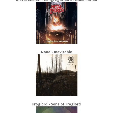
None - Inevitable
Froglord - Sons of Froglord