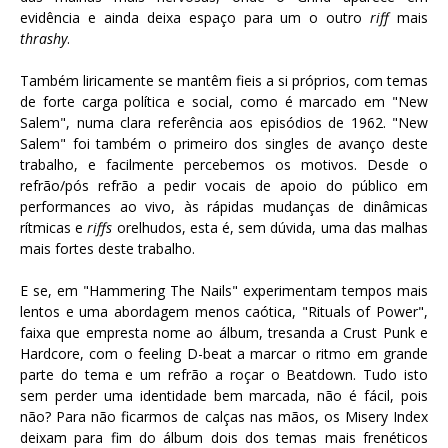
evidência e ainda deixa espaço para um o outro
riff
mais
thrashy
.
Também liricamente se mantêm fieis a si próprios, com temas
de forte carga política e social, como é marcado em "New
Salem", numa clara referência aos episódios de 1962. "New
Salem" foi também o primeiro dos singles de avanço deste
trabalho, e facilmente percebemos os motivos. Desde o
refrão/pós refrão a pedir vocais de apoio do público em
performances ao vivo, às rápidas mudanças de dinâmicas
rítmicas e
riffs
orelhudos, esta é, sem dúvida, uma das malhas
mais fortes deste trabalho.
E se, em "Hammering The Nails" experimentam tempos mais
lentos e uma abordagem menos caótica, "Rituals of Power",
faixa que empresta nome ao álbum, tresanda a Crust Punk e
Hardcore, com o feeling D-beat a marcar o ritmo em grande
parte do tema e um refrão a roçar o Beatdown. Tudo isto
sem perder uma identidade bem marcada, não é fácil, pois
não? Para não ficarmos de calças nas mãos, os Misery Index
deixam para fim do álbum dois dos temas mais frenéticos