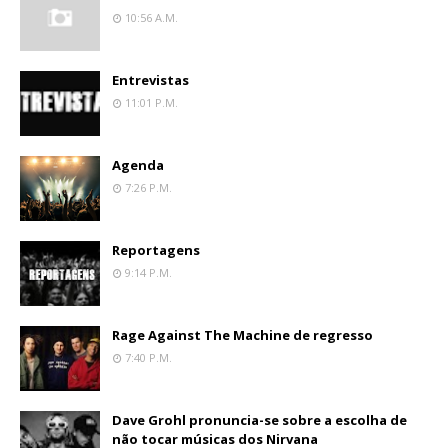
10:56 A.m.
Entrevistas
11:01 P.m.
Agenda
7:26 P.m.
Reportagens
9:14 P.m.
Rage Against The Machine de regresso
7:40 P.m.
Dave Grohl pronuncia-se sobre a escolha de
não tocar músicas dos Nirvana