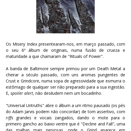
Os Misery Index presentearam-nos, em março passado, com
o seu 6º álbum de originais, numa fusão de crueza e
maturidade a que chamaram de "Rituals of Power".
A banda de Baltimore sempre primou por um Death Metal a
cheirar a século passado, com uns aromas pungentes de
Crust e Grindcore, numa sopa de agressividade que esmurra o
estômago de qualquer ser não preparado para a sua ingestão.
E,
spoiler alert
, não desiludem nem um bocadinho.
"Universal Untruths" abre o álbum a um ritmo pausado (os pés
do Adam Jarvis podem não concordar) de tom assertivo, com
riffs
grandes e vocais zangados, dando o mote para o
primeiro gancho ao baixo ventre que é "Decline and Fall", uma
das malhas mais nervosas, onde o Grind aparece em